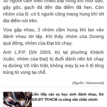
30 người cầm theo nhiều loại hung khí như dao,
gậy gộc, gạch đá đến địa điểm đã hẹn. Còn
nhóm của Đ. có 5 người cũng mang hung khí tới
địa điểm nói trên.
Vừa gặp nhau, 2 nhóm cầm hung khí lao vào
đánh nhau tới tấp. Khi thấy nhóm của Dương
quá đông, nhóm của Đạt bỏ chạy.
Anh L.P.P. (SN 2003, trú tại phường Khánh
Xuân, nhóm của Đạt) bị đuổi đánh nên bỏ chạy
ra đường Võ Văn Kiệt, không may bị xe ô tô tông
trúng tử vong tại chỗ.
(Nguồn: Vietnamnet)
Liên tiếp các vụ học sinh đánh nhau, Sở
GD-ĐT TP.HCM ra công văn chấn chỉnh