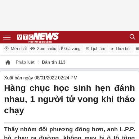
Mới nhất
Xem nhiều
💰 Giá vàng
📅 Lịch âm
☀️ Thời tiết

Pháp luật
Bản tin 113
Xuất bản ngày 08/01/2022 02:24 PM
Hàng chục học sinh hẹn đánh
nhau, 1 người tử vong khi tháo
chạy
Thấy nhóm đối phương đông hơn, anh L.P.P.
bỏ chạy ra đường, không may bị ô tô tông