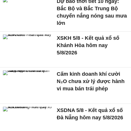
Dự báo thời tiết 10 ngày:
Bắc Bộ và Bắc Trung Bộ
chuyển nắng nóng sau mưa
lớn
XSKH 5/8 - Kết quả xổ số
Khánh Hòa hôm nay
5/8/2026
Cấm kinh doanh khí cười
N₂O chưa xử lý được hành
vi mua bán trái phép
XSDNA 5/8 - Kết quả xổ số
Đà Nẵng hôm nay 5/8/2026