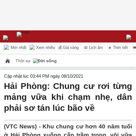
Mới nhất
Xem nhiều
💰 Giá vàng
📅 Lịch âm
☀️ Thời tiết

Thời sự
Đời sống
Cập nhật lúc 03:44 PM ngày 08/10/2021
Hải Phòng: Chung cư rơi từng
mảng vữa khi chạm nhẹ, dân
phải sơ tán lúc bão về
(VTC News) -
Khu chung cư hơn 40 năm tuổi
ở Hải Phòng xuống cấp trầm trọng, vôi vữa