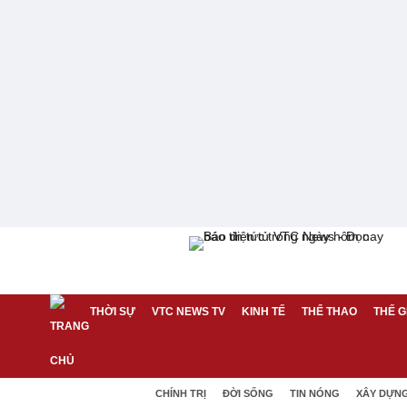
THỜI SỰ
VTC NEWS TV
KINH TẾ
THỂ THAO
THẾ G
CHÍNH TRỊ
ĐỜI SỐNG
TIN NÓNG
XÂY DỰN