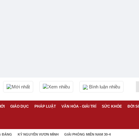
Mới nhất
Xem nhiều
Bình luận nhiều
IỚI
GIÁO DỤC
PHÁP LUẬT
VĂN HÓA - GIẢI TRÍ
SỨC KHỎE
ĐỜI S
G ĐẢNG
KỶ NGUYÊN VƯƠN MÌNH
GIẢI PHÓNG MIỀN NAM 30-4