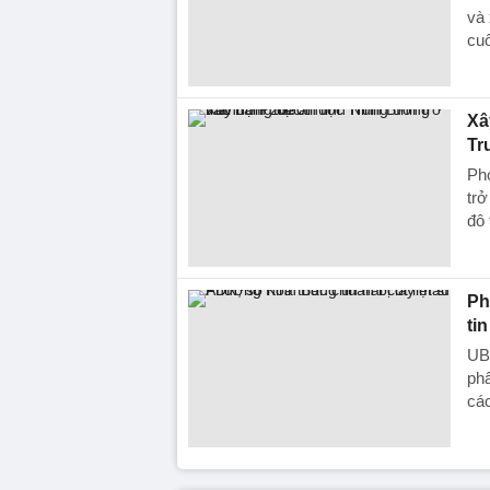
và 
cu
Xâ
Tr
Phó
trở
đô 
Ph
tin
UB
phẩ
các