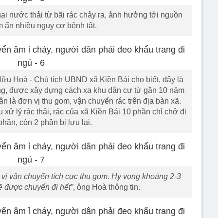
ại nước thải từ bãi rác chảy ra, ảnh hưởng tới nguồn
m ẩn nhiều nguy cơ bệnh tật.
u Hoà - Chủ tịch UBND xã Kiền Bái cho biết, đây là
ng, được xây dựng cách xa khu dân cư từ gần 10 năm
 là đơn vị thu gom, vận chuyển rác trên địa bàn xã.
xử lý rác thải, rác của xã Kiền Bái 10 phần chỉ chở đi
hần, còn 2 phần bị lưu lại.
 vị vận chuyển tích cực thu gom. Hy vọng khoảng 2-3
ẽ được chuyển đi hết”
, ông Hoà thông tin.