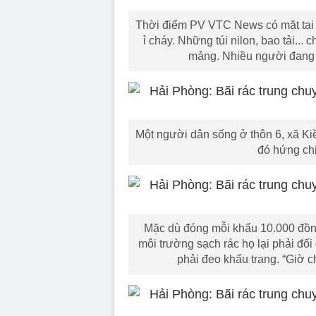
Thời điểm PV VTC News có mặt tại k
ỉ cháy. Những túi nilon, bao tải...
mảng. Nhiều người đang cố
Một người dân sống ở thôn 6, xã Kiề
đó hứng chị
Mặc dù đóng mỗi khẩu 10.000 đồng
môi trường sạch rác họ lại phải đối
phải đeo khẩu trang. “Giờ c