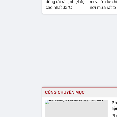
dông rải rác, nhiệt độ
mưa lớn từ chi
cao nhất 33°C
nơi mưa rất to
CÙNG CHUYÊN MỤC
Ph
liệ
Phư