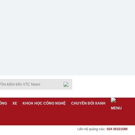
ỐNG
XE
KHOA HỌC CÔNG NGHỆ
CHUYỂN ĐỔI XANH
Liên hệ quảng cáo:
024 36321588