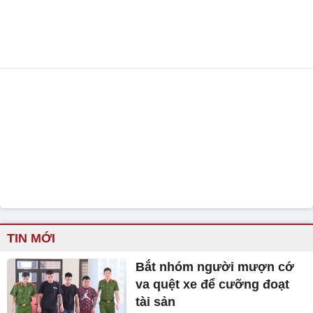
TIN MỚI
Bắt nhóm người mượn cớ
va quệt xe để cưỡng đoạt
tài sản