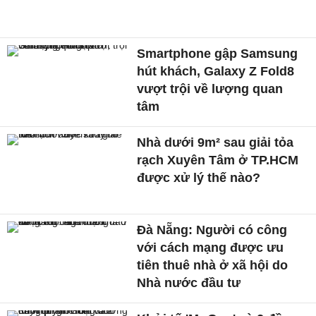
Smartphone gập Samsung
hút khách, Galaxy Z Fold8
vượt trội về lượng quan
tâm
Nhà dưới 9m² sau giải tỏa
rạch Xuyên Tâm ở TP.HCM
được xử lý thế nào?
Đà Nẵng: Người có công
với cách mạng được ưu
tiên thuê nhà ở xã hội do
Nhà nước đầu tư