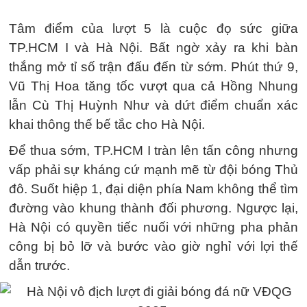
Tâm điểm của lượt 5 là cuộc đọ sức giữa
TP.HCM I và Hà Nội. Bất ngờ xảy ra khi bàn
thắng mở tỉ số trận đấu đến từ sớm. Phút thứ 9,
Vũ Thị Hoa tăng tốc vượt qua cả Hồng Nhung
lẫn Cù Thị Huỳnh Như và dứt điểm chuẩn xác
khai thông thế bế tắc cho Hà Nội.
Để thua sớm, TP.HCM I tràn lên tấn công nhưng
vấp phải sự kháng cứ mạnh mẽ từ đội bóng Thủ
đô. Suốt hiệp 1, đại diện phía Nam không thể tìm
đường vào khung thành đối phương. Ngược lại,
Hà Nội có quyền tiếc nuối với những pha phản
công bị bỏ lỡ và bước vào giờ nghỉ với lợi thế
dẫn trước.