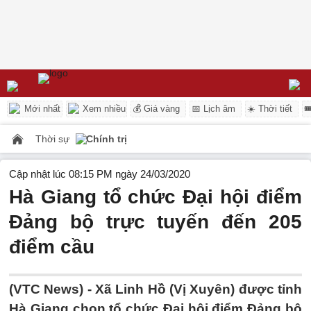
Mới nhất
Xem nhiều
💰 Giá vàng
📅 Lịch âm
☀️ Thời tiết

Thời sự
Chính trị
Cập nhật lúc 08:15 PM ngày 24/03/2020
Hà Giang tổ chức Đại hội điểm
Đảng bộ trực tuyến đến 205
điểm cầu
(VTC News) -
Xã Linh Hồ (Vị Xuyên) được tỉnh
Hà Giang chọn tổ chức Đại hội điểm Đảng bộ