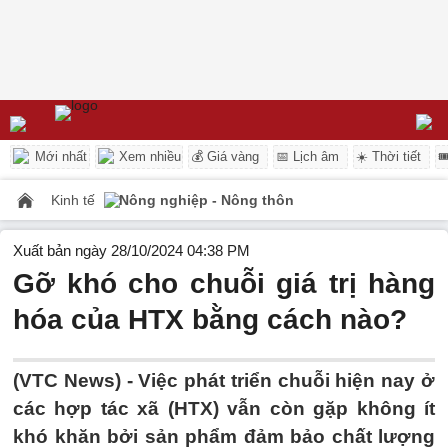
Mới nhất
Xem nhiều
💰 Giá vàng
📅 Lịch âm
☀️ Thời tiết

Kinh tế
Nông nghiệp - Nông thôn
Xuất bản ngày 28/10/2024 04:38 PM
Gỡ khó cho chuỗi giá trị hàng
hóa của HTX bằng cách nào?
(VTC News) -
Việc phát triển chuỗi hiện nay ở
các hợp tác xã (HTX) vẫn còn gặp không ít
khó khăn bởi sản phẩm đảm bảo chất lượng