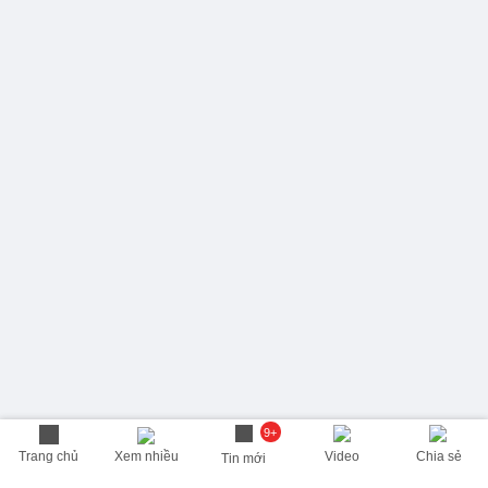
9+
Trang chủ
Xem nhiều
Video
Chia sẻ
Tin mới