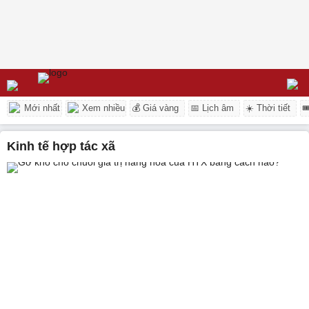
Mới nhất
Xem nhiều
💰 Giá vàng
📅 Lịch âm
☀️ Thời tiết

kinh tế hợp tác xã