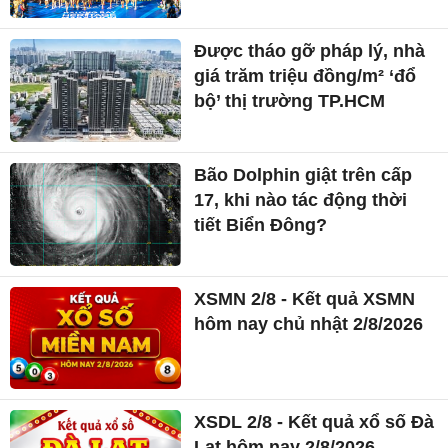
Được tháo gỡ pháp lý, nhà
giá trăm triệu đồng/m² ‘đổ
bộ’ thị trường TP.HCM
Bão Dolphin giật trên cấp
17, khi nào tác động thời
tiết Biển Đông?
XSMN 2/8 - Kết quả XSMN
hôm nay chủ nhật 2/8/2026
XSDL 2/8 - Kết quả xổ số Đà
Lạt hôm nay 2/8/2026