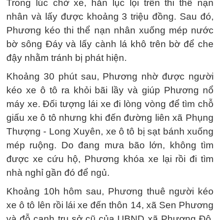
Trong lúc chờ xe, hắn lục lọi trên thi thể nạn
nhân và lấy được khoảng 3 triệu đồng. Sau đó,
Phương kéo thi thể nạn nhân xuống mép nước
bờ sông Đáy và lấy cành lá khô trên bờ để che
đậy nhằm tránh bị phát hiện.
Khoảng 30 phút sau, Phương nhờ được người
kéo xe ô tô ra khỏi bãi lầy và giúp Phương nổ
máy xe. Đối tượng lái xe đi lòng vòng để tìm chỗ
giấu xe ô tô nhưng khi đến đường liên xã Phụng
Thượng - Long Xuyên, xe ô tô bị sạt bánh xuống
mép ruộng. Do đang mưa bão lớn, không tìm
được xe cứu hộ, Phương khóa xe lại rồi đi tìm
nhà nghỉ gần đó để ngủ.
Khoảng 10h hôm sau, Phương thuê người kéo
xe ô tô lên rồi lái xe đến thôn 14, xã Sen Phương
và đỗ cạnh trụ sở cũ của UBND xã Phương Độ.