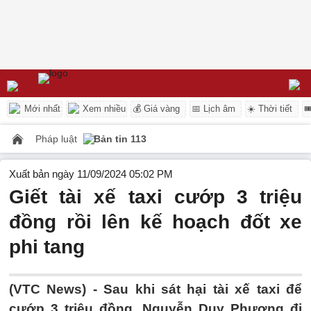
Mới nhất
Xem nhiều
💰 Giá vàng
📅 Lịch âm
☀️ Thời tiết

Pháp luật
Bản tin 113
Xuất bản ngày 11/09/2024 05:02 PM
Giết tài xế taxi cướp 3 triệu
đồng rồi lên kế hoạch đốt xe
phi tang
(VTC News) -
Sau khi sát hại tài xế taxi để
cướp 3 triệu đồng, Nguyễn Duy Phương đi