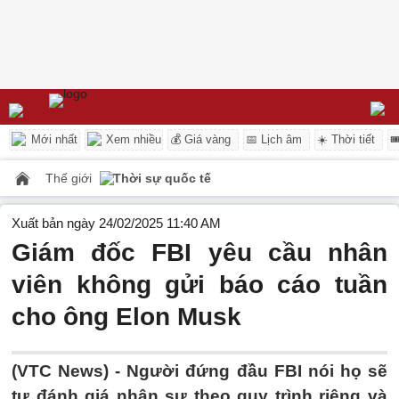
Mới nhất
Xem nhiều
💰 Giá vàng
📅 Lịch âm
☀️ Thời tiết

Thế giới
Thời sự quốc tế
Xuất bản ngày 24/02/2025 11:40 AM
Giám đốc FBI yêu cầu nhân
viên không gửi báo cáo tuần
cho ông Elon Musk
(VTC News) -
Người đứng đầu FBI nói họ sẽ
tự đánh giá nhân sự theo quy trình riêng và