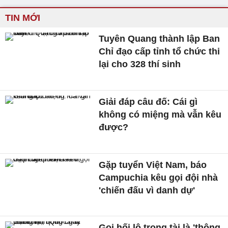
TIN MỚI
Tuyên Quang thành lập Ban
Chỉ đạo cấp tỉnh tổ chức thi
lại cho 328 thí sinh
Giải đáp câu đố: Cái gì
không có miệng mà vẫn kêu
được?
Gặp tuyển Việt Nam, báo
Campuchia kêu gọi đội nhà
'chiến đấu vì danh dự'
Gọi hối lộ trọng tài là 'thông