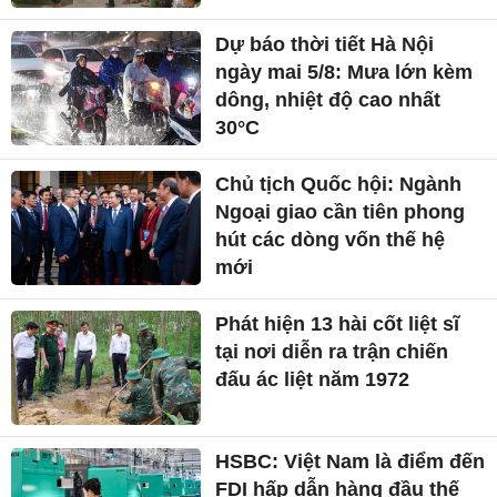
Dự báo thời tiết Hà Nội
ngày mai 5/8: Mưa lớn kèm
dông, nhiệt độ cao nhất
30°C
Chủ tịch Quốc hội: Ngành
Ngoại giao cần tiên phong
hút các dòng vốn thế hệ
mới
Phát hiện 13 hài cốt liệt sĩ
tại nơi diễn ra trận chiến
đấu ác liệt năm 1972
HSBC: Việt Nam là điểm đến
FDI hấp dẫn hàng đầu thế