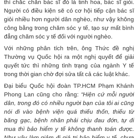
thì chắc chắn bác sĩ đó là tinh hoa, bác sĩ giỏi.
Người có điều kiện sẽ có cơ hội tiếp cận bác sĩ
giỏi nhiều hơn người dân nghèo, như vậy không
công bằng trong chăm sóc y tế, tạo sự mất bình
đẳng chăm sóc y tế đối với người nghèo.
Với những phân tích trên, ông Thức đề nghị
Thường vụ Quốc hội ra một nghị quyết để giải
quyết tức thì những tình trạng của ngành Y tế
trong thời gian chờ đợi sửa tất cả các luật khác.
Đại biểu Quốc hội đoàn TP.HCM Phạm Khánh
Phong Lan cũng cho rằng:
“Hiện cứ mỗi người
dân, trong đó có nhiều người bạn của tôi ai cũng
nói đi vào bệnh viện quá thiếu thốn, thiếu từ
băng gạc, bệnh nhân phải chịu đau đớn, tự đi
mua thì bảo hiểm y tế không thanh toán được.
Như vậy làm giảm đi giá trị bảo hiểm y tế, chưa