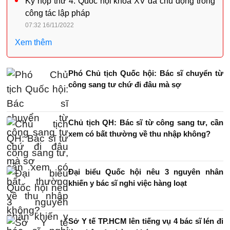
Kỳ họp thứ 4: Quốc hội khóa XV đã chủ động trong
công tác lập pháp
07:32 16/11/2022
Xem thêm
Phó Chủ tịch Quốc hội: Bác sĩ chuyển từ
công sang tư chứ đi đâu mà sợ
Chủ tịch QH: Bác sĩ từ công sang tư, cần
xem có bất thường về thu nhập không?
Đại biểu Quốc hội nêu 3 nguyên nhân
khiến y bác sĩ nghỉ việc hàng loạt
Sở Y tế TP.HCM lên tiếng vụ 4 bác sĩ lén đi