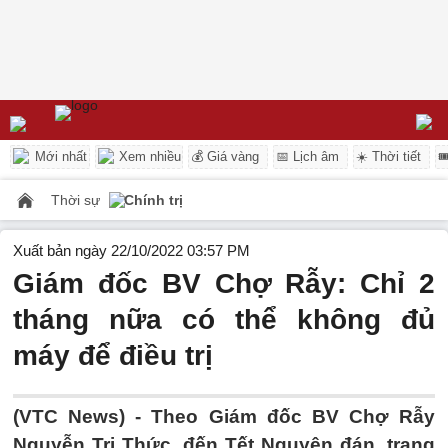
Mới nhất
Xem nhiều
💰 Giá vàng
📅 Lịch âm
☀️ Thời tiết

Thời sự
Chính trị
Xuất bản ngày 22/10/2022 03:57 PM
Giám đốc BV Chợ Rẫy: Chỉ 2
tháng nữa có thể không đủ
máy để điều trị
(VTC News) -
Theo Giám đốc BV Chợ Rẫy
Nguyễn Tri Thức, đến Tết Nguyên đán, trang