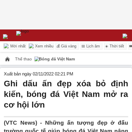
Mới nhất
Xem nhiều
💰 Giá vàng
📅 Lịch âm
☀️ Thời tiết

Thể thao
Bóng đá Việt Nam
Xuất bản ngày 02/11/2022 02:21 PM
Ghi dấu ấn đẹp xóa bỏ định
kiến, bóng đá Việt Nam mở ra
cơ hội lớn
(VTC News) -
Những ấn tượng đẹp ở đấu
trường quốc tế giúp bóng đá Việt Nam nâng