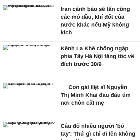
Iran cảnh báo sẽ tấn công
các mỏ dầu, khí đốt của
nước khác nếu Mỹ không
kích
Kênh La Khê chống ngập
phía Tây Hà Nội tăng tốc về
đích trước 30/9
Con gái liệt sĩ Nguyễn
Thị Minh Khai đau đáu tìm
nơi chôn cất mẹ
Câu đố nhiều người 'bó
tay': Thứ gì chỉ đi lên không