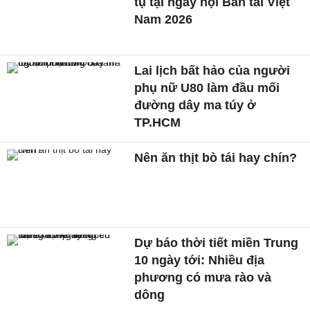
tụ tại ngày hội Bán tải Việt
Nam 2026
Lai lịch bất hảo của người
phụ nữ U80 làm đầu mối
đường dây ma túy ở
TP.HCM
Nên ăn thịt bò tái hay chín?
Dự báo thời tiết miền Trung
10 ngày tới: Nhiều địa
phương có mưa rào và
dông