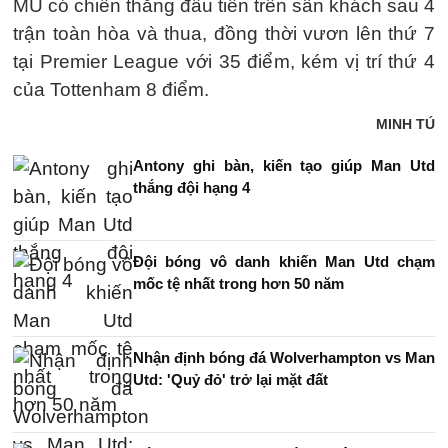
MU có chiến thắng đầu tiên trên sân khách sau 4
trận toàn hòa và thua, đồng thời vươn lên thứ 7
tại Premier League với 35 điểm, kém vị trí thứ 4
của Tottenham 8 điểm.
MINH TÚ
Antony ghi bàn, kiến tạo giúp Man Utd
thắng đội hạng 4
Đội bóng vô danh khiến Man Utd chạm
mốc tệ nhất trong hơn 50 năm
Nhận định bóng đá Wolverhampton vs Man
Utd: 'Quỷ đỏ' trở lại mặt đất