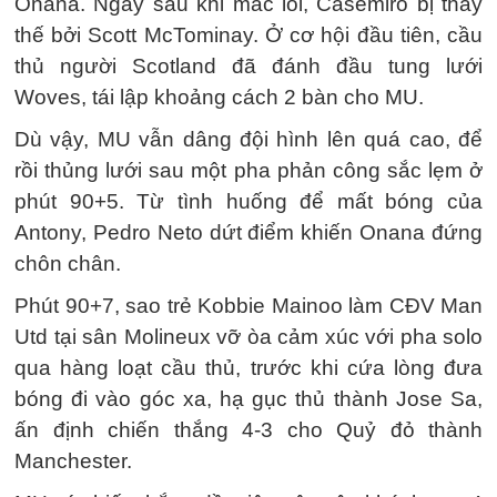
Onana. Ngay sau khi mắc lỗi, Casemiro bị thay
thế bởi Scott McTominay. Ở cơ hội đầu tiên, cầu
thủ người Scotland đã đánh đầu tung lưới
Woves, tái lập khoảng cách 2 bàn cho MU.
Dù vậy, MU vẫn dâng đội hình lên quá cao, để
rồi thủng lưới sau một pha phản công sắc lẹm ở
phút 90+5. Từ tình huống để mất bóng của
Antony, Pedro Neto dứt điểm khiến Onana đứng
chôn chân.
Phút 90+7, sao trẻ Kobbie Mainoo làm CĐV Man
Utd tại sân Molineux vỡ òa cảm xúc với pha solo
qua hàng loạt cầu thủ, trước khi cứa lòng đưa
bóng đi vào góc xa, hạ gục thủ thành Jose Sa,
ấn định chiến thắng 4-3 cho Quỷ đỏ thành
Manchester.