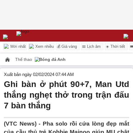
Mới nhất
Xem nhiều
💰 Giá vàng
📅 Lịch âm
☀️ Thời tiết

Thể thao
Bóng đá Anh
Xuất bản ngày 02/02/2024 07:44 AM
Ghi bàn ở phút 90+7, Man Utd
thắng nghẹt thở trong trận đấu
7 bàn thắng
(VTC News) -
Pha solo rồi cứa lòng đẹp mắt
của cầu thủ trẻ Kobbie Mainoo giúp MU chật