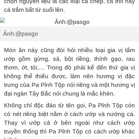
chọn nguyên liệu là các loại cá chép, cá trôi hay
cá trắm bắt từ suối lên.
Ảnh:@pasgo
Món ăn này cũng đòi hỏi nhiều loại gia vị tẩm
ướp gồm gừng, sả, bột riềng, thính gạo, rau
thơm, ớt, tỏi,… Trong đó phải kể đến thứ gia vị
không thể thiếu được, làm nên hương vị đặc
trưng của Pa Pỉnh Tộp nói riêng và một hương vị
đại ngàn Tây Bắc nói chung là mắc khén.
Không chỉ độc đáo từ tên gọi, Pa Pỉnh Tộp còn
có nét riêng biệt nằm ở cách ướp và nướng cá.
Thay vì ướp cá ở bên ngoài như cách ướp
truyền thống thì Pa Pỉnh Tộp có cách ướp khác