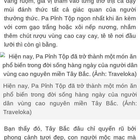
vàng ruộm, gia vị thấm vào từng thớ thịt cá dậy
mùi đánh thức tất cả giác quan của người
thưởng thức. Pa Pỉnh Tộp ngon nhất khi ăn kèm
với cơm gạo trắng hoặc xôi nếp nương, nhắm
thêm chút rượu vùng cao cay cay, tê tê nơi đầu
lưỡi thì còn gì bằng.
Hiện nay, Pa Pỉnh Tộp đã trở thành một món ăn
phổ biến trong đời sống hàng ngày của người
dân vùng cao nguyên miền Tây Bắc. (Ảnh:
Traveloka)
Bạn thấy đó, Tây Bắc đâu chỉ quyến rũ bởi
phong cảnh tươi đẹp, con người mộc mạc mà