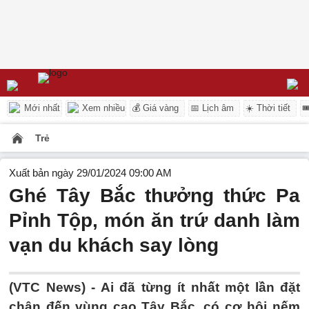
Mới nhất
Xem nhiều
💰 Giá vàng
📅 Lịch âm
☀️ Thời tiết

Trẻ
Xuất bản ngày 29/01/2024 09:00 AM
Ghé Tây Bắc thưởng thức Pa
Pỉnh Tộp, món ăn trứ danh làm
vạn du khách say lòng
(VTC News) -
Ai đã từng ít nhất một lần đặt
chân đến vùng cao Tây Bắc, có cơ hội nếm