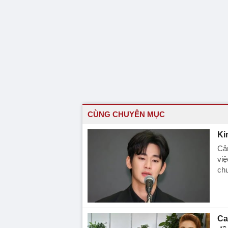
CÙNG CHUYÊN MỤC
Ki
Cả
việ
chư
Ca