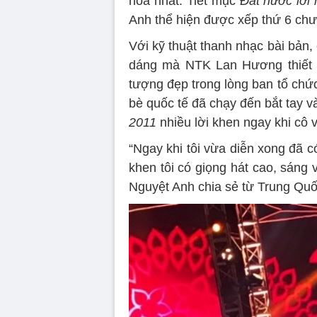
hoa nhất. Tiết mục
Đất nước lời 
Anh thể hiện được xếp thứ 6 chư
Với kỹ thuật thanh nhạc bài bản,
dáng mà NTK Lan Hương thiết k
tượng đẹp trong lòng ban tổ chức
bè quốc tế đã chạy đến bắt tay v
2011
nhiều lời khen ngay khi cô
“Ngay khi tôi vừa diễn xong đã c
khen tôi có giọng hát cao, sáng 
Nguyệt Anh chia sẻ từ Trung Quố