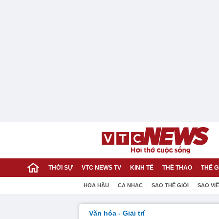
THỜI SỰ
VTC NEWS TV
KINH TẾ
THỂ THAO
THẾ G
HOA HẬU
CA NHẠC
SAO THẾ GIỚI
SAO VI
Văn hóa - Giải trí