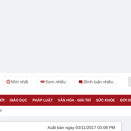
Mới nhất
Xem nhiều
Bình luận nhiều
IỚI
GIÁO DỤC
PHÁP LUẬT
VĂN HÓA - GIẢI TRÍ
SỨC KHỎE
ĐỜI S
ỆT
Xuất bản ngày 03/11/2017 03:08 PM