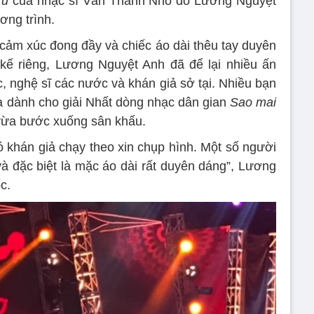
ru
của nhạc sĩ Văn Thành Nho do Lương Nguyệt
ơng trình.
 cảm xúc đong đầy và chiếc áo dài thêu tay duyên
ế riêng, Lương Nguyệt Anh đã để lại nhiều ấn
, nghệ sĩ các nước và khán giả sở tại. Nhiều bạn
à dành cho giải Nhất dòng nhạc dân gian
Sao mai
 vừa bước xuống sân khấu.
ó khán giả chạy theo xin chụp hình. Một số người
và đặc biệt là mặc áo dài rất duyên dáng”, Lương
c.