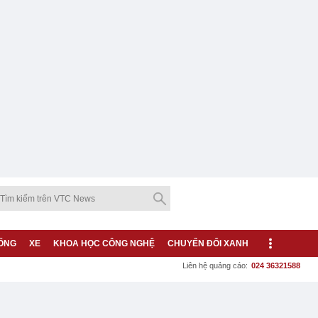
ỐNG
XE
KHOA HỌC CÔNG NGHỆ
CHUYỂN ĐỔI XANH
Liên hệ quảng cáo:
024 36321588