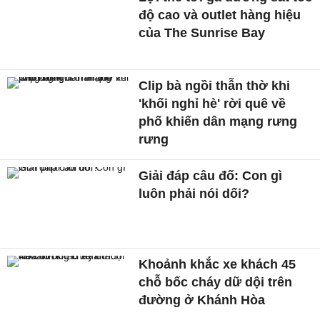
độ cao và outlet hàng hiệu
của The Sunrise Bay
Clip bà ngồi thẫn thờ khi
'khối nghỉ hè' rời quê về
phố khiến dân mạng rưng
rưng
Giải đáp câu đố: Con gì
luôn phải nói dối?
Khoảnh khắc xe khách 45
chỗ bốc cháy dữ dội trên
đường ở Khánh Hòa