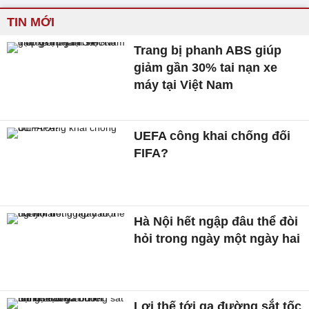
TIN MỚI
Trang bị phanh ABS giúp
giảm gần 30% tai nạn xe
máy tại Việt Nam
UEFA công khai chống đối
FIFA?
Hà Nội hết ngập đâu thể đòi
hỏi trong ngày một ngày hai
Lợi thế tới ga đường sắt tốc