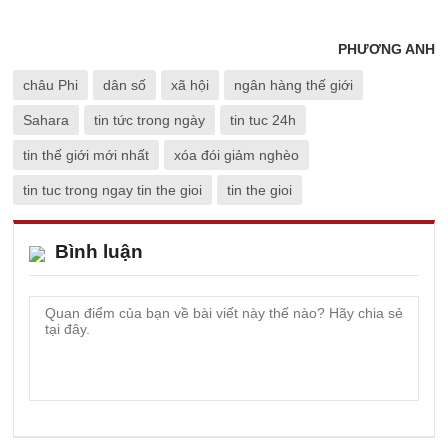
PHƯƠNG ANH
châu Phi
dân số
xã hội
ngân hàng thế giới
Sahara
tin tức trong ngày
tin tuc 24h
tin thế giới mới nhất
xóa đói giảm nghèo
tin tuc trong ngay tin the gioi
tin the gioi
Bình luận