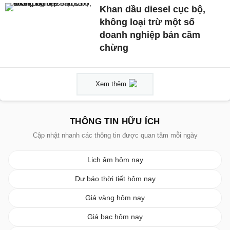
Khan dầu diesel cục bộ,
không loại trừ một số
doanh nghiệp bán cầm
chừng
Xem thêm
THÔNG TIN HỮU ÍCH
Cập nhật nhanh các thông tin được quan tâm mỗi ngày
Lịch âm hôm nay
Dự báo thời tiết hôm nay
Giá vàng hôm nay
Giá bạc hôm nay