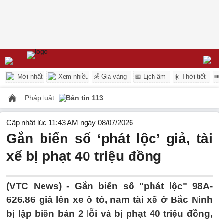
Mới nhất
Xem nhiều
💰 Giá vàng
📅 Lịch âm
☀️ Thời tiết

Pháp luật
Bản tin 113
Cập nhật lúc 11:43 AM ngày 08/07/2026
Gắn biển số ‘phát lộc’ giả, tài
xế bị phạt 40 triệu đồng
(VTC News) -
Gắn biển số "phát lộc" 98A-
626.86 giả lên xe ô tô, nam tài xế ở Bắc Ninh
bị lập biên bản 2 lỗi và bị phạt 40 triệu đồng,