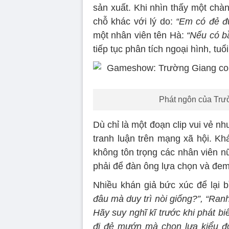
sản xuất. Khi nhìn thấy một chà
chỗ khác với lý do:
“Em có đẻ đ
một nhân viên tên Hà:
“Nếu có b
tiếp tục phân tích ngoại hình, tu
Phát ngôn của Trườ
Dù chỉ là một đoạn clip vui vẻ n
tranh luận trên mạng xã hội. Kh
không tôn trọng các nhân viên 
phải để đàn ông lựa chọn và đem 
Nhiều khán giả bức xúc để lại bì
đâu mà duy trì nòi giống?”, “Ra
Hãy suy nghĩ kĩ trước khi phát b
đi đẻ mướn mà chọn lựa kiểu đó