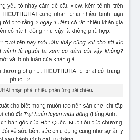
ng yếu tố nhạy cảm để câu view, kém tế nhị trên
g, HIEUTHUHAI cũng nhận phải nhiều bình luận
người cho rằng
2 ngày 1 đêm
có rất nhiều khán giả
 viên có hành động như vậy là không phù hợp.
; “Coi tập này mới đầu thấy cũng vui cho tới lúc
 mình là người ta xem có dám cởi vậy không?
một vài bình luận của khán giả.
AI nhận phải nhiều phản ứng trái chiều.
xuất cho biết mong muốn tạo nên sân chơi chỉ tập
với chủ đề
Trại huấn luyện mùa đông
(tiếng Anh:
 kịch bản gốc của Hàn Quốc. Mục tiêu của chương
ay đổi về sức bền, sức chịu đựng cũng như sự ăn ý
i sau hành trình dài 10 tháng.