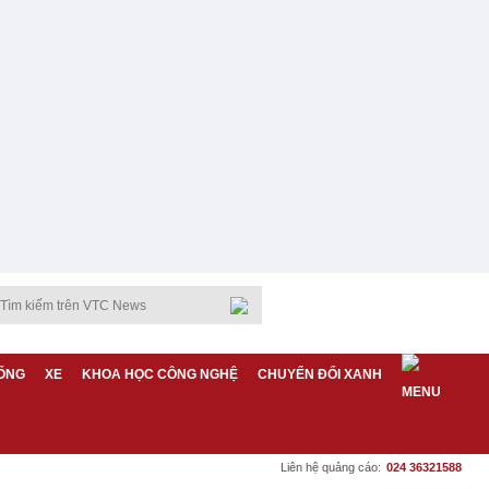
ỐNG
XE
KHOA HỌC CÔNG NGHỆ
CHUYỂN ĐỔI XANH
Liên hệ quảng cáo:
024 36321588