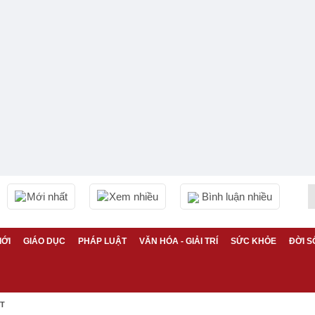
Mới nhất
Xem nhiều
Bình luận nhiều
IỚI
GIÁO DỤC
PHÁP LUẬT
VĂN HÓA - GIẢI TRÍ
SỨC KHỎE
ĐỜI S
ỆT