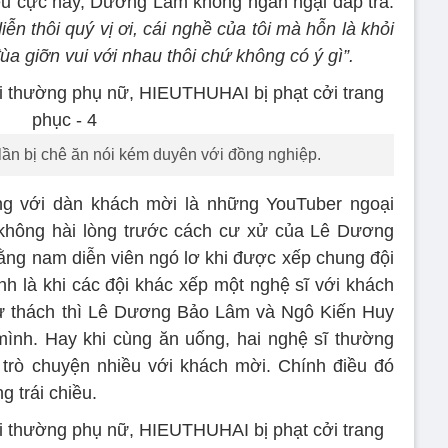
u cực này, Dương Lâm không ngần ngại đáp trả:
ễn thôi quý vị ơi, cái nghề của tôi mà hỗn là khỏi
a giỡn vui với nhau thôi chứ không có ý gì”.
n bị chê ăn nói kém duyên với đồng nghiệp.
óng với dàn khách mời là những YouTuber ngoại
ộ không hài lòng trước cách cư xử của Lê Dương
rằng nam diễn viên ngó lơ khi được xếp chung đội
h là khi các đội khác xếp một nghệ sĩ với khách
ử thách thì Lê Dương Bảo Lâm và Ngô Kiến Huy
mình. Hay khi cùng ăn uống, hai nghệ sĩ thường
 trò chuyện nhiều với khách mời. Chính điều đó
 trái chiều.