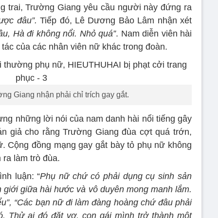
ng trai, Trường Giang yêu cầu người này đứng ra
ược đâu”.
Tiếp đó, Lê Dương Bảo Lâm nhận xét
ầu, Hà đi không nổi. Nhỏ quá”
. Nam diễn viên hài
ổi tác của các nhân viên nữ khác trong đoàn.
ng Giang nhận phải chỉ trích gay gắt.
hưng những lời nói của nam danh hài nổi tiếng gây
án giả cho rằng Trường Giang đùa cợt quá trớn,
nữ. Cộng đồng mạng gay gắt bày tỏ phụ nữ không
ra làm trò đùa.
nh luận: “
Phụ nữ chứ có phải dụng cụ sinh sản
nh giới giữa hài hước và vô duyên mong manh lắm.
iểu”, “Các bạn nữ đi làm đàng hoàng chứ đâu phải
. Thử ai đó đặt vợ, con gái mình trở thành một