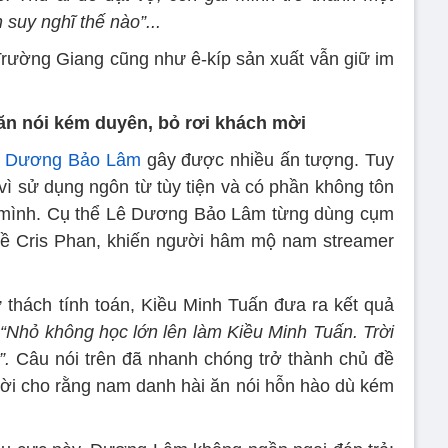
suy nghĩ thế nào”...
rường Giang cũng như ê-kíp sản xuất vẫn giữ im
n nói kém duyên, bỏ rơi khách mời
 Dương Bảo Lâm
gây được nhiều ấn tượng. Tuy
vì sử dụng ngôn từ tùy tiện và có phần không tôn
a mình. Cụ thể Lê Dương Bảo Lâm từng dùng cụm
về Cris Phan, khiến người hâm mộ nam streamer
 thách tính toán, Kiều Minh Tuấn đưa ra kết quả
:
“Nhỏ không học lớn lên làm Kiều Minh Tuấn. Trời
”.
Câu nói trên đã nhanh chóng trở thành chủ đề
ời cho rằng nam danh hài ăn nói hỗn hào dù kém