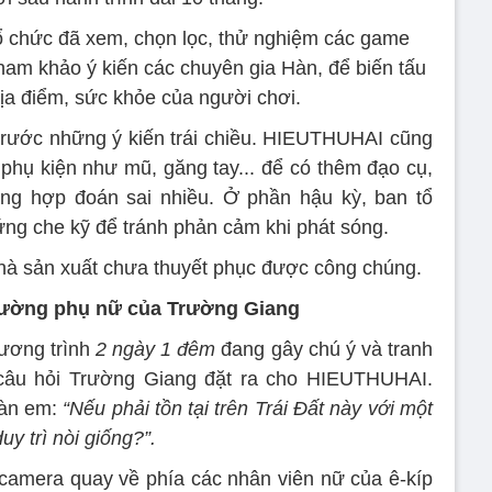
tổ chức đã xem, chọn lọc, thử nghiệm các game
ham khảo ý kiến các chuyên gia Hàn, để biến tấu
ịa điểm, sức khỏe của người chơi.
trước những ý kiến trái chiều. HIEUTHUHAI cũng
 phụ kiện như mũ, găng tay... để có thêm đạo cụ,
ường hợp đoán sai nhiều. Ở phần hậu kỳ, ban tổ
ứng che kỹ để tránh phản cảm khi phát sóng.
a nhà sản xuất chưa thuyết phục được công chúng.
hường phụ nữ của Trường Giang
ương trình
2 ngày 1 đêm
đang gây chú ý và tranh
à câu hỏi Trường Giang đặt ra cho HIEUTHUHAI.
đàn em:
“Nếu phải tồn tại trên Trái Đất này với một
y trì nòi giống?”.
camera quay về phía các nhân viên nữ của ê-kíp