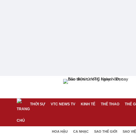
THỜI SỰ
VTC NEWS TV
KINH TẾ
THỂ THAO
THẾ G
HOA HẬU
CA NHẠC
SAO THẾ GIỚI
SAO VI