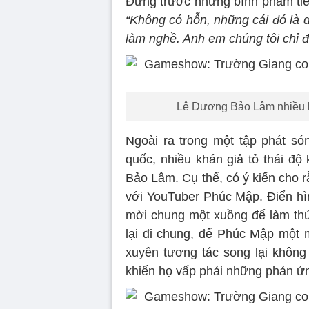
Đứng trước những bình phẩm tiê
“Không có hỗn, những cái đó là di
làm nghề. Anh em chúng tôi chỉ đù
Lê Dương Bảo Lâm nhiều lầ
Ngoài ra trong một tập phát s
quốc, nhiều khán giả tỏ thái đ
Bảo Lâm. Cụ thể, có ý kiến cho 
với YouTuber Phúc Mập. Điển hìn
mời chung một xuồng để làm th
lại đi chung, để Phúc Mập một 
xuyên tương tác song lại không
khiến họ vấp phải những phản ứng