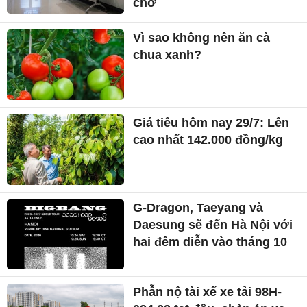
chờ
Vì sao không nên ăn cà
chua xanh?
Giá tiêu hôm nay 29/7: Lên
cao nhất 142.000 đồng/kg
G-Dragon, Taeyang và
Daesung sẽ đến Hà Nội với
hai đêm diễn vào tháng 10
Phẫn nộ tài xế xe tải 98H-