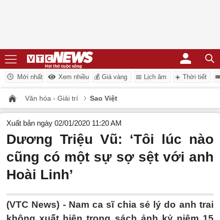
Mới nhất
Xem nhiều
💰 Giá vàng
📅 Lịch âm
☀️ Thời tiết

Văn hóa - Giải trí
Sao Việt
Xuất bản ngày 02/01/2020 11:20 AM
Dương Triệu Vũ: ‘Tôi lúc nào
cũng có một sự sợ sệt với anh
Hoài Linh’
(VTC News) -
Nam ca sĩ chia sẻ lý do anh trai
không xuất hiện trong sách ảnh kỷ niệm 15