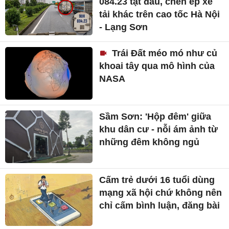
084.23 tạt đầu, chèn ép xe
tải khác trên cao tốc Hà Nội
- Lạng Sơn
Trái Đất méo mó như củ
khoai tây qua mô hình của
NASA
Sầm Sơn: 'Hộp đêm' giữa
khu dân cư - nỗi ám ảnh từ
những đêm không ngủ
Cấm trẻ dưới 16 tuổi dùng
mạng xã hội chứ không nên
chỉ cấm bình luận, đăng bài