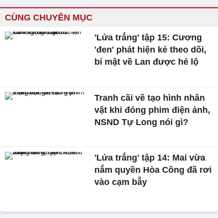
CÙNG CHUYÊN MỤC
'Lửa trắng' tập 15: Cương
'đen' phát hiện kẻ theo dõi,
bí mật về Lan được hé lộ
Tranh cãi về tạo hình nhân
vật khi đóng phim điện ảnh,
NSND Tự Long nói gì?
'Lửa trắng' tập 14: Mai vừa
nắm quyền Hòa Công đã rơi
vào cạm bẫy