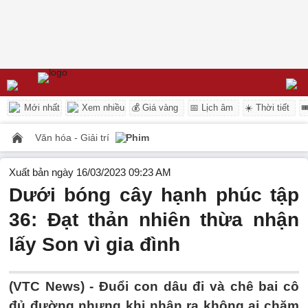
Mới nhất
Xem nhiều
💰 Giá vàng
📅 Lịch âm
☀️ Thời tiết

Văn hóa - Giải trí
Phim
Xuất bản ngày 16/03/2023 09:23 AM
Dưới bóng cây hạnh phúc tập
36: Đạt thản nhiên thừa nhận
lấy Son vì gia đình
(VTC News) -
Đuổi con dâu đi và chê bai cô
đủ đường nhưng khi nhận ra không ai chăm