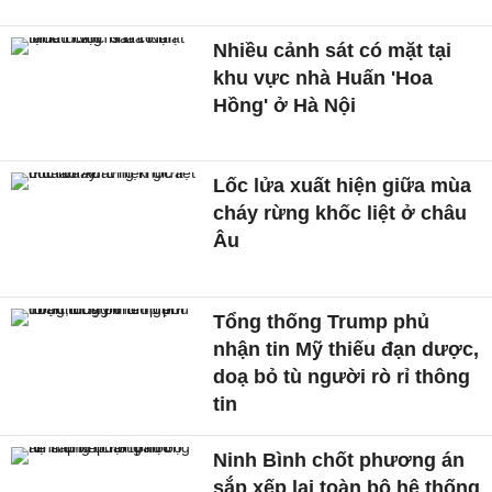
Nhiều cảnh sát có mặt tại
khu vực nhà Huấn 'Hoa
Hồng' ở Hà Nội
Lốc lửa xuất hiện giữa mùa
cháy rừng khốc liệt ở châu
Âu
Tổng thống Trump phủ
nhận tin Mỹ thiếu đạn dược,
doạ bỏ tù người rò rỉ thông
tin
Ninh Bình chốt phương án
sắp xếp lại toàn bộ hệ thống