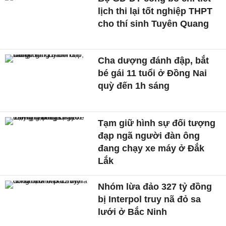
lịch thi lại tốt nghiệp THPT
cho thí sinh Tuyên Quang
Cha dượng đánh đập, bắt
bé gái 11 tuổi ở Đồng Nai
quỳ đến 1h sáng
Tạm giữ hình sự đối tượng
đạp ngã người đàn ông
đang chạy xe máy ở Đắk
Lắk
Nhóm lừa đảo 327 tỷ đồng
bị Interpol truy nã đỏ sa
lưới ở Bắc Ninh