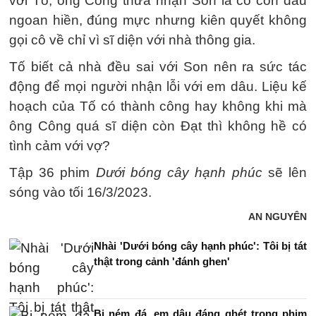
với Tố, ông Công thừa nhận Son là cô con dâu
ngoan hiền, đúng mực nhưng kiên quyết không
gọi cô về chỉ vì sĩ diện với nhà thông gia.
Tố biết cả nhà đều sai với Son nên ra sức tác
động để mọi người nhận lỗi với em dâu. Liệu kế
hoạch của Tố có thành công hay không khi mà
ông Công quá sĩ diện còn Đạt thì không hề có
tình cảm với vợ?
Tập 36 phim
Dưới bóng cây hạnh phúc
sẽ lên
sóng vào tối 16/3/2023.
AN NGUYÊN
Nhài 'Dưới bóng cây hạnh phúc': Tôi bị tát
thật trong cảnh 'đánh ghen'
Bị ném đá, em dâu đáng ghét trong phim