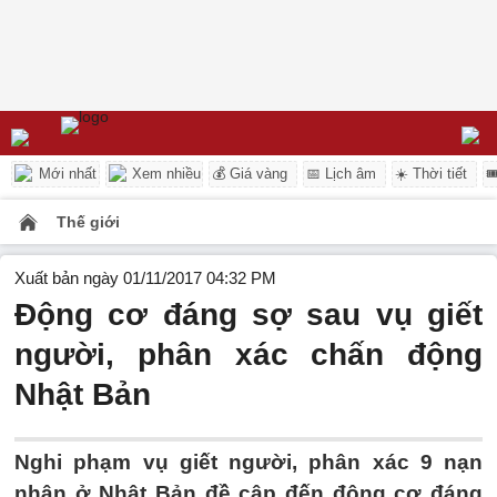
Mới nhất
Xem nhiều
💰 Giá vàng
📅 Lịch âm
☀️ Thời tiết

Thế giới
Xuất bản ngày 01/11/2017 04:32 PM
Động cơ đáng sợ sau vụ giết
người, phân xác chấn động
Nhật Bản
Nghi phạm vụ giết người, phân xác 9 nạn
nhân ở Nhật Bản đề cập đến động cơ đáng