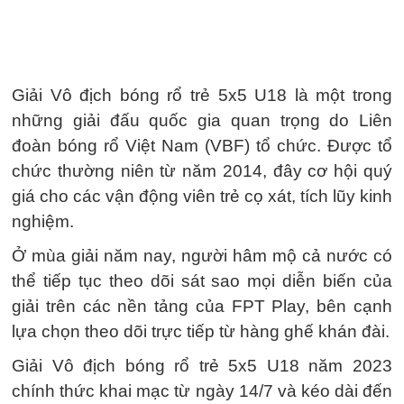
Giải Vô địch bóng rổ trẻ 5x5 U18 là một trong
những giải đấu quốc gia quan trọng do Liên
đoàn bóng rổ Việt Nam (VBF) tổ chức. Được tổ
chức thường niên từ năm 2014, đây cơ hội quý
giá cho các vận động viên trẻ cọ xát, tích lũy kinh
nghiệm.
Ở mùa giải năm nay, người hâm mộ cả nước có
thể tiếp tục theo dõi sát sao mọi diễn biến của
giải trên các nền tảng của FPT Play, bên cạnh
lựa chọn theo dõi trực tiếp từ hàng ghế khán đài.
Giải Vô địch bóng rổ trẻ 5x5 U18 năm 2023
chính thức khai mạc từ ngày 14/7 và kéo dài đến