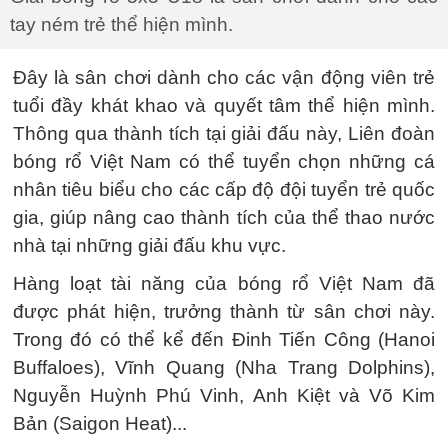
tay ném trẻ thể hiện mình.
Đây là sân chơi dành cho các vận động viên trẻ
tuổi đầy khát khao và quyết tâm thể hiện mình.
Thông qua thành tích tại giải đấu này, Liên đoàn
bóng rổ Việt Nam có thể tuyển chọn những cá
nhân tiêu biểu cho các cấp độ đội tuyển trẻ quốc
gia, giúp nâng cao thành tích của thể thao nước
nhà tại những giải đấu khu vực.
Hàng loạt tài năng của bóng rổ Việt Nam đã
được phát hiện, trưởng thành từ sân chơi này.
Trong đó có thể kể đến Đinh Tiến Công (Hanoi
Buffaloes), Vĩnh Quang (Nha Trang Dolphins),
Nguyễn Huỳnh Phú Vinh, Anh Kiệt và Võ Kim
Bản (Saigon Heat)...