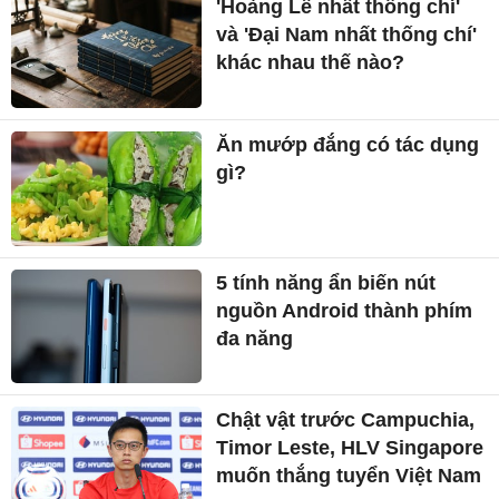
'Hoàng Lê nhất thống chí'
và 'Đại Nam nhất thống chí'
khác nhau thế nào?
Ăn mướp đắng có tác dụng
gì?
5 tính năng ẩn biến nút
nguồn Android thành phím
đa năng
Chật vật trước Campuchia,
Timor Leste, HLV Singapore
muốn thắng tuyển Việt Nam