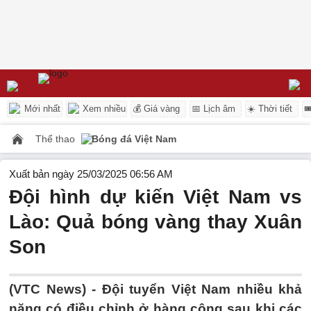
Mới nhất
Xem nhiều
💰 Giá vàng
📅 Lịch âm
☀️ Thời tiết

Thể thao
Bóng đá Việt Nam
Xuất bản ngày 25/03/2025 06:56 AM
Đội hình dự kiến Việt Nam vs
Lào: Quả bóng vàng thay Xuân
Son
(VTC News) -
Đội tuyển Việt Nam nhiều khả
năng có điều chỉnh ở hàng công sau khi các