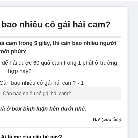
 bao nhiêu cô gái hái cam?
uả cam trong 5 giây, thì cần bao nhiêu người
 một phút?
i để hái được 60 quả cam trong 1 phút ở trường
hợp này?
o: Cần bao nhiêu cô gái hái cam?
uả ở box bình luận bên dưới nhé.
H.V
(Sưu tầm)
 Ai là mẹ của cậu bé này?