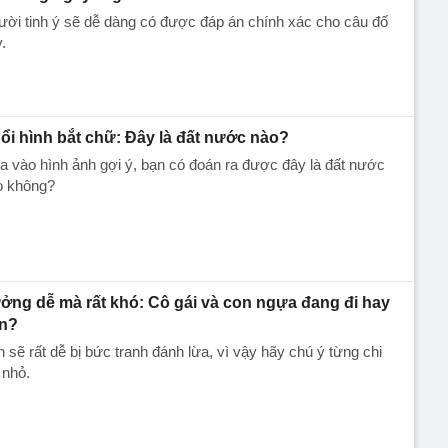
ời tinh ý sẽ dễ dàng có được đáp án chính xác cho câu đố
.
ổi hình bắt chữ: Đây là đất nước nào?
 vào hình ảnh gợi ý, bạn có đoán ra được đây là đất nước
o không?
ởng dễ mà rất khó: Cô gái và con ngựa đang đi hay
n?
 sẽ rất dễ bị bức tranh đánh lừa, vì vậy hãy chú ý từng chi
t nhỏ.