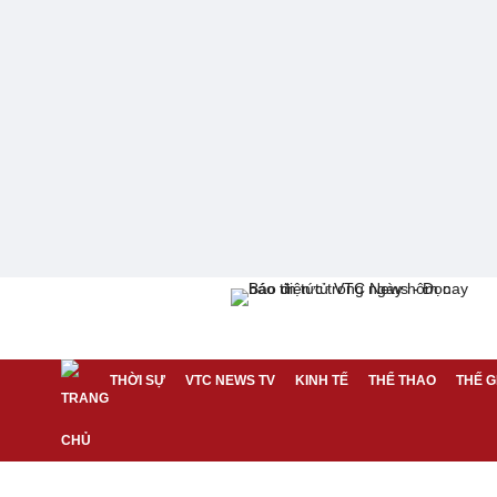
THỜI SỰ
VTC NEWS TV
KINH TẾ
THỂ THAO
THẾ G