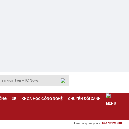
ỐNG
XE
KHOA HỌC CÔNG NGHỆ
CHUYỂN ĐỔI XANH
Liên hệ quảng cáo:
024 36321588