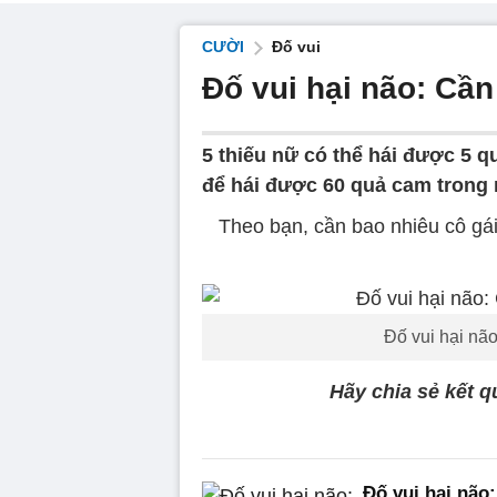
CƯỜI
Đố vui
Đố vui hại não: Cần
5 thiếu nữ có thể hái được 5 q
để hái được 60 quả cam trong
Theo bạn, cần bao nhiêu cô gá
Đố vui hại nã
Hãy chia sẻ kết q
Đố vui hại não: