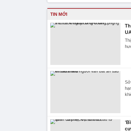
TIN MỚI
Th
UA
Th
hư
Sở 
hạn
khi
‘B
cư