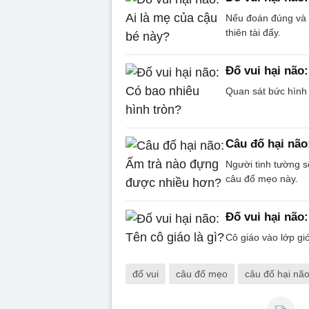
Nếu đoán đúng và g
thiên tài đấy.
Đố vui hại não
Quan sát bức hình 
Câu đố hại nã
Người tinh tường s
câu đố mẹo này.
Đố vui hại não:
Cô giáo vào lớp giớ
đố vui
câu đố mẹo
câu đố hại nã