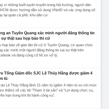
y vì những buổi tuyên truyền trong hội trường, người dân
.HCM được hướng dẫn sử dụng VNeID và các ứng dụng số
y tại quán cà phê, khu dân cư.
ng an Tuyên Quang xác minh người đăng thông tin
i sự thật sau họp báo thi cử
 họp báo về gian lận thi cử ở Tuyên Quang, cơ quan chức
g xác minh một người đăng thông tin sai sự thật trên
cebook và đang củng cố hồ sơ xử lý.
u Tổng Giám đốc SJC Lê Thúy Hằng được giảm 4
m tù
cáo Lê Thúy Hằng lãnh 21 năm tù (giảm 4 năm tù so với mức
sơ thẩm) về các tội “Tham ô tài sản” và “Lợi dụng chức vụ,
ền hạn trong khi thi hành công vụ”.