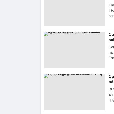
Tha
TP
nga
Cô
sa
Sau
năn
Fa
Cự
nă
Bị 
án 
quy