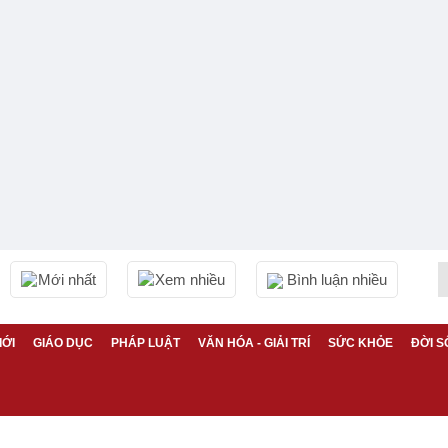
Mới nhất
Xem nhiều
Bình luận nhiều
IỚI
GIÁO DỤC
PHÁP LUẬT
VĂN HÓA - GIẢI TRÍ
SỨC KHỎE
ĐỜI S