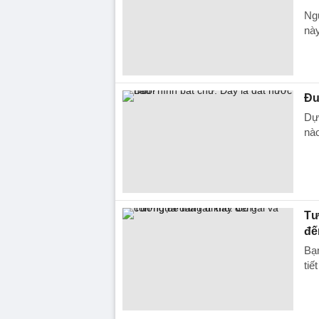
Ngư
này
Đu
Dựa
nà
Tư
đế
Bạn
tiế