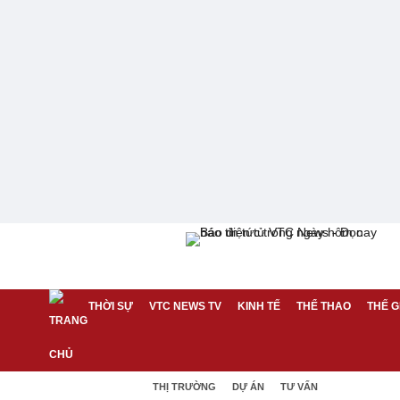
THỜI SỰ
VTC NEWS TV
KINH TẾ
THỂ THAO
THẾ G
THỊ TRƯỜNG
DỰ ÁN
TƯ VẤN