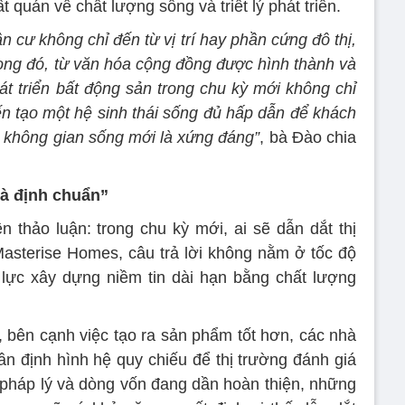
 quán về chất lượng sống và triết lý phát triển.
ân cư không chỉ đến từ vị trí hay phần cứng đô thị,
ong đó, từ văn hóa cộng đồng được hình thành và
hát triển bất động sản trong chu kỳ mới không chỉ
ến tạo một hệ sinh thái sống đủ hấp dẫn để khách
 không gian sống mới là xứng đáng”
, bà Đào chia
hà định chuẩn”
n thảo luận: trong chu kỳ mới, ai sẽ dẫn dắt thị
asterise Homes, câu trả lời không nằm ở tốc độ
ực xây dựng niềm tin dài hạn bằng chất lượng
 bên cạnh việc tạo ra sản phẩm tốt hơn, các nhà
ần định hình hệ quy chiếu để thị trường đánh giá
hi pháp lý và dòng vốn đang dần hoàn thiện, những