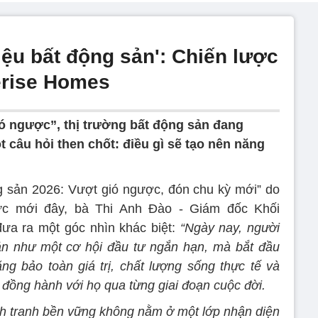
ệu bất động sản': Chiến lược
erise Homes
ió ngược”, thị trường bất động sản đang
 câu hỏi then chốt: điều gì sẽ tạo nên năng
ng sản 2026: Vượt gió ngược, đón chu kỳ mới” do
ức mới đây, bà Thi Anh Đào - Giám đốc Khối
đưa ra một góc nhìn khác biệt:
“Ngày nay, người
ản như một cơ hội đầu tư ngắn hạn, mà bắt đầu
g bảo toàn giá trị, chất lượng sống thực tế và
đồng hành với họ qua từng giai đoạn cuộc đời.
nh tranh bền vững không nằm ở một lớp nhận diện