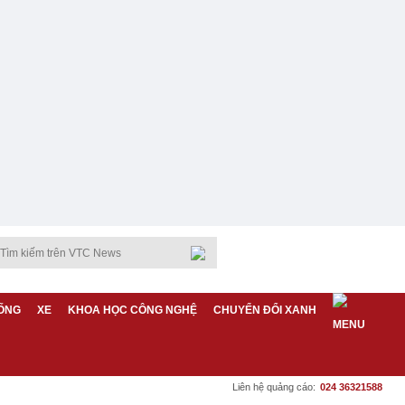
ỐNG
XE
KHOA HỌC CÔNG NGHỆ
CHUYỂN ĐỔI XANH
Liên hệ quảng cáo:
024 36321588