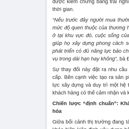
được kiểm chứng bằng trải nghi
thời gian.
“Nếu trước đây người mua thường
mức độ quen thuộc của thương hi
ở tại khu vực đó, cuộc sống củ
giúp họ xây dựng phong cách 
phát triển có đủ năng lực bảo c
vụ trong dài hạn hay không”,
bà Đ
Sự thay đổi này đặt ra nhu cầu
cấp. Bên cạnh việc tạo ra sản p
lực xây dựng và duy trì một hệ 
khách hàng có thể cảm nhận và k
Chiến lược “định chuẩn”: Kh
hóa
Giữa bối cảnh thị trường đang t