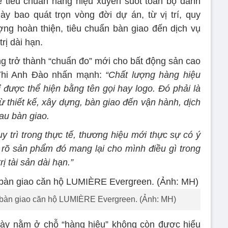
ệ tiêu chuẩn hàng hiệu xuyên suốt toàn bộ danh
ày bao quát trọn vòng đời dự án, từ vị trí, quy
ượng hoàn thiện, tiêu chuẩn bàn giao đến dịch vụ
rị dài hạn.
ang trở thành “chuẩn đo” mới cho bất động sản cao
 Thi Anh Đào nhấn mạnh:
“Chất lượng hàng hiệu
 được thể hiện bằng tên gọi hay logo. Đó phải là
ừ thiết kế, xây dựng, bàn giao đến vận hành, dịch
au bàn giao.
 trì trong thực tế, thương hiệu mới thực sự có ý
u rõ sản phẩm đó mang lại cho mình điều gì trong
ị tài sản dài hạn.”
 bàn giao căn hộ LUMIÈRE Evergreen. (Ảnh: MH)
này nằm ở chỗ “hàng hiệu” không còn được hiểu