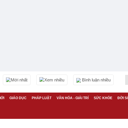
Mới nhất
Xem nhiều
Bình luận nhiều
IỚI
GIÁO DỤC
PHÁP LUẬT
VĂN HÓA - GIẢI TRÍ
SỨC KHỎE
ĐỜI S