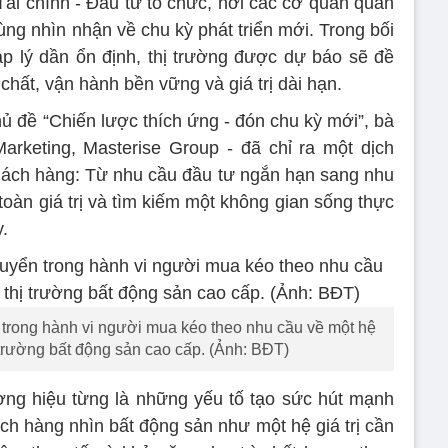
ài chính - Đầu tư tổ chức, nơi các cơ quan quản
ùng nhìn nhận về chu kỳ phát triển mới. Trong bối
p lý dần ổn định, thị trường được dự báo sẽ đề
chất, vận hành bền vững và giá trị dài hạn.
hủ đề “Chiến lược thích ứng - đón chu kỳ mới”, bà
rketing, Masterise Group - đã chỉ ra một dịch
hách hàng: Từ nhu cầu đầu tư ngắn hạn sang nhu
 toàn giá trị và tìm kiếm một không gian sống thực
.
 trong hành vi người mua kéo theo nhu cầu về một hệ
 trường bất động sản cao cấp. (Ảnh: BĐT)
ương hiệu từng là những yếu tố tạo sức hút mạnh
ch hàng nhìn bất động sản như một hệ giá trị cần