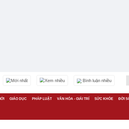
Mới nhất
Xem nhiều
Bình luận nhiều
IỚI
GIÁO DỤC
PHÁP LUẬT
VĂN HÓA - GIẢI TRÍ
SỨC KHỎE
ĐỜI S