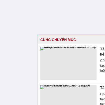
CÙNG CHUYÊN MỤC
Tà
kẻ
Côn
tax
tuổ
Tà
Đoạ
tax
tà