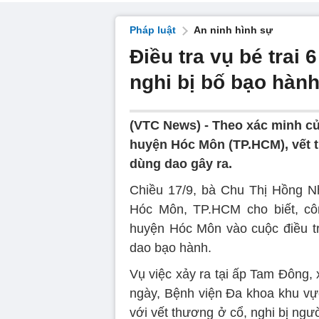
Pháp luật
An ninh hình sự
Điều tra vụ bé trai
nghi bị bố bạo hàn
(VTC News) -
Theo xác minh củ
huyện Hóc Môn (TP.HCM), vết th
dùng dao gây ra.
Chiều 17/9, bà Chu Thị Hồng N
Hóc Môn, TP.HCM cho biết, cô
huyện Hóc Môn vào cuộc điều tra
dao bạo hành.
Vụ việc xảy ra tại ấp Tam Đông,
ngày, Bệnh viện Đa khoa khu vực
với vết thương ở cổ, nghi bị ng