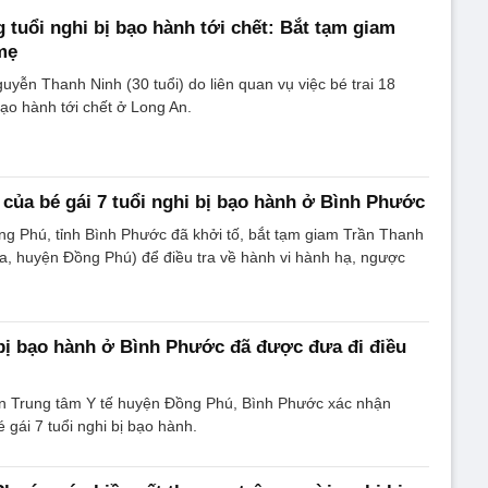
g tuổi nghi bị bạo hành tới chết: Bắt tạm giam
mẹ
uyễn Thanh Ninh (30 tuổi) do liên quan vụ việc bé trai 18
bạo hành tới chết ở Long An.
của bé gái 7 tuổi nghi bị bạo hành ở Bình Phước
g Phú, tỉnh Bình Phước đã khởi tố, bắt tạm giam Trần Thanh
a, huyện Đồng Phú) để điều tra về hành vi hành hạ, ngược
 bị bạo hành ở Bình Phước đã được đưa đi điều
iện Trung tâm Y tế huyện Đồng Phú, Bình Phước xác nhận
é gái 7 tuổi nghi bị bạo hành.