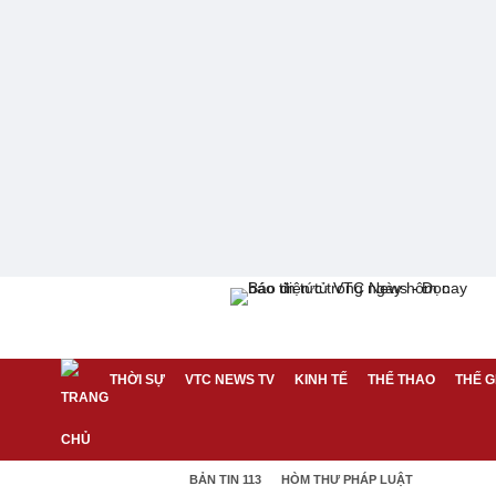
THỜI SỰ
VTC NEWS TV
KINH TẾ
THỂ THAO
THẾ G
BẢN TIN 113
HÒM THƯ PHÁP LUẬT