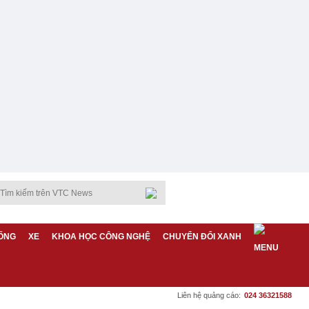
ỐNG
XE
KHOA HỌC CÔNG NGHỆ
CHUYỂN ĐỔI XANH
Liên hệ quảng cáo:
024 36321588