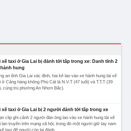
i xế taxi ở Gia Lai bị đánh tới tấp trong xe: Danh tính 2
 hành hung
g an tỉnh Gia Lai xác định, hai kẻ lao vào xe hành hung tài xế
i ở Cảng hàng không Phù Cát là N.V.T (47 tuổi) và T.T.T (39
i, cùng trú phường An Nhơn Bắc).
i xế taxi ở Gia Lai bị 2 người đánh tới tấp trong xe
n clip ghi cảnh 2 người đàn ông lao vào xe hành hung tài xế
i lan truyền trên mạng xã hội, trong đó một người giữ tay nam
i xế taxi để người còn lại đánh.