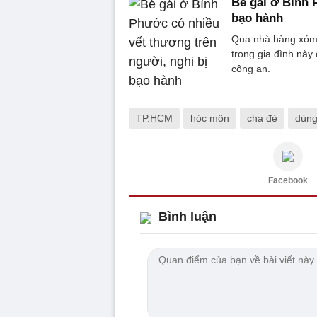
Bé gái ở Bình 
bạo hành
Qua nhà hàng xóm, 
trong gia đình này
công an.
TP.HCM
hóc môn
cha đẻ
dùng
Facebook
Bình luận