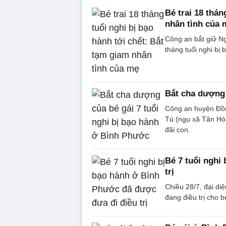
Bé trai 18 thán
nhân tình của 
Công an bắt giữ Ng
tháng tuổi nghi bị 
Bắt cha dượng 
Công an huyện Đồn
Tú (ngụ xã Tân Hò
đãi con.
Bé 7 tuổi nghi
trị
Chiều 28/7, đại d
đang điều trị cho b