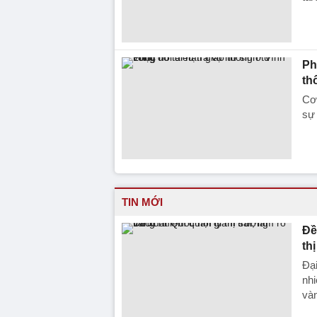
Ph
th
Cơ 
sự
TIN MỚI
Đề
th
Đại
nhi
vàn