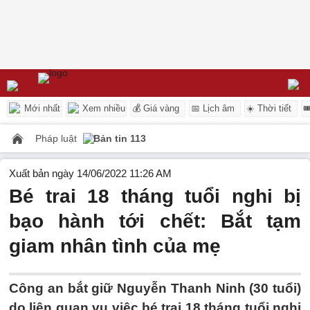
Mới nhất
Xem nhiều
💰 Giá vàng
📅 Lịch âm
☀️ Thời tiết

Pháp luật
Bản tin 113
Xuất bản ngày 14/06/2022 11:26 AM
Bé trai 18 tháng tuổi nghi bị
bạo hành tới chết: Bắt tạm
giam nhân tình của mẹ
Công an bắt giữ Nguyễn Thanh Ninh (30 tuổi)
do liên quan vụ việc bé trai 18 tháng tuổi nghi