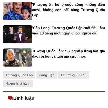
'Phượng ớt' hé lộ cuộc sống 'không đám
cưới, không con cái' cùng Trương Quốc
Lập
'Càn Long' Trương Quốc Lập tuổi 65: Làm
việc 18 tiếng một ngày, đi có người dìu
Trương Quốc Lập: Sự nghiệp lừng lẫy, gia
đạo rối bời và tuổi già cực nhọc
Trương Quốc Lập
Đặng Tiệp
Tể tướng Lưu gù
khang hi vi hành
Bình luận