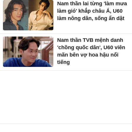
Nam thần lai từng 'làm mưa
làm gió' khắp châu Á, U60
làm nông dân, sống ẩn dật
Nam thần TVB mệnh danh
'chồng quốc dân', U60 viên
mãn bên vợ hoa hậu nổi
tiếng