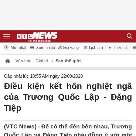
Mới nhất
Xem nhiều
💰 Giá vàng
📅 Lịch âm
☀️ Thời tiết

Văn hóa - Giải trí
Sao thế giới
Cập nhật lúc 10:55 AM ngày 22/09/2020
Điều kiện kết hôn nghiệt ngã
của Trương Quốc Lập - Đặng
Tiệp
(VTC News) -
Để có thể đến bên nhau, Trương
Quốc Lập và Đặng Tiệp phải đồng ý với một