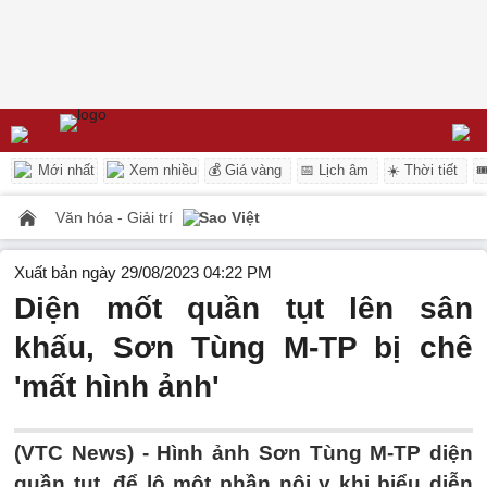
Mới nhất
Xem nhiều
💰 Giá vàng
📅 Lịch âm
☀️ Thời tiết

Văn hóa - Giải trí
Sao Việt
Xuất bản ngày 29/08/2023 04:22 PM
Diện mốt quần tụt lên sân
khấu, Sơn Tùng M-TP bị chê
'mất hình ảnh'
(VTC News) -
Hình ảnh Sơn Tùng M-TP diện
quần tụt, để lộ một phần nội y khi biểu diễn