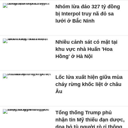
Nhóm lừa đảo 327 tỷ đồng
bị Interpol truy nã đỏ sa
lưới ở Bắc Ninh
Nhiều cảnh sát có mặt tại
khu vực nhà Huấn 'Hoa
Hồng' ở Hà Nội
Lốc lửa xuất hiện giữa mùa
cháy rừng khốc liệt ở châu
Âu
Tổng thống Trump phủ
nhận tin Mỹ thiếu đạn dược,
doạ bỏ tù người rò rỉ thông