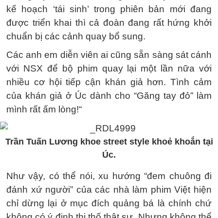
kế hoạch ‘tái sinh’ trong phiên bản mới đang
được triển khai thì cả đoàn đang rất hứng khởi
chuẩn bị các cảnh quay bổ sung.
Các anh em diễn viên ai cũng sẵn sàng sát cánh
với NSX để bộ phim quay lại một lần nữa với
nhiều cơ hội tiếp cận khán giả hơn. Tình cảm
của khán giả ở Úc dành cho “Găng tay đỏ” làm
mình rất ấm lòng!“
Trần Tuấn Lương khoe street style khoẻ khoắn tại
Úc.
Như vậy, có thể nói, xu hướng “đem chuông đi
đánh xứ người” của các nhà làm phim Việt hiện
chỉ dừng lại ở mục đích quảng bá là chính chứ
không có ý định thi thố thật sự. Nhưng không thể