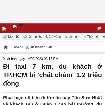
Mới nhất
Xem nhiều
💰 Giá vàng
📅 Lịch âm
☀️ Thời tiết

Thời sự
Tin nhanh 24h
Xuất bản ngày 14/03/2023 08:17 PM
Đi taxi 7 km, du khách ở
TP.HCM bị 'chặt chém' 1,2 triệu
đồng
Phát hiện số tiền đi từ sân bay Tân Sơn Nhất
về khách sạn ở Quận 1 cao bất thường, du