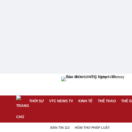
THỜI SỰ
VTC NEWS TV
KINH TẾ
THỂ THAO
THẾ G
BẢN TIN 113
HÒM THƯ PHÁP LUẬT