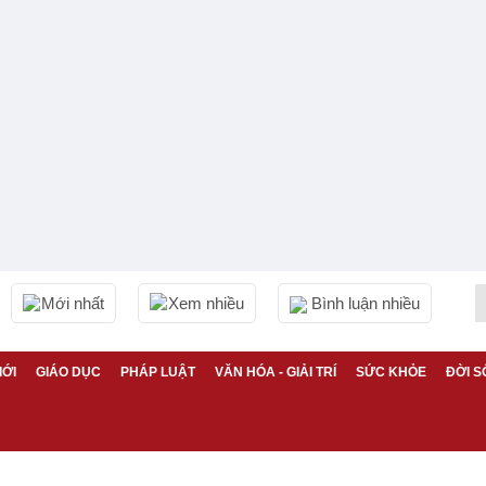
Mới nhất
Xem nhiều
Bình luận nhiều
IỚI
GIÁO DỤC
PHÁP LUẬT
VĂN HÓA - GIẢI TRÍ
SỨC KHỎE
ĐỜI S