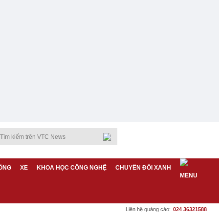
ỐNG
XE
KHOA HỌC CÔNG NGHỆ
CHUYỂN ĐỔI XANH
Liên hệ quảng cáo:
024 36321588