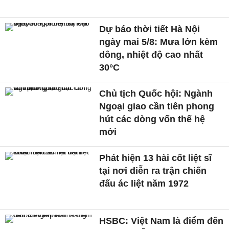
Dự báo thời tiết Hà Nội
ngày mai 5/8: Mưa lớn kèm
dông, nhiệt độ cao nhất
30°C
Chủ tịch Quốc hội: Ngành
Ngoại giao cần tiên phong
hút các dòng vốn thế hệ
mới
Phát hiện 13 hài cốt liệt sĩ
tại nơi diễn ra trận chiến
đấu ác liệt năm 1972
HSBC: Việt Nam là điểm đến