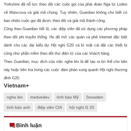
Yorkshire đã nỗ lực theo dõi các cuộc gọi của phái đoàn Nga từ Lodon
về Matxcova và giải mã chúng. Tuy nhiên, Guardian không cho biết có
bao nhiêu cuộc gọi đã được theo dõi và giải mã thành công.
Cũng theo Guardian tiết lộ, các điệp viên đã sử dụng các phương pháp
theo dõi phi truyền thống. Họ đã mở các quán cà phê Internet đặc biệt
dành cho các đại biểu dự Hội nghị G20 và bí mật cài đặt các thiết bị
cũng như phần mềm theo dõi thư điện tử của các khách hàng.
Theo Guardian, mục đích của việc nghe lén là để tạo ra lợi thế cho bên
này hoặc bên kia trong các cuộc đàm phán xung quanh Hội nghị thượng
đỉnh G20.
Vietnam+
nghe lén
medvedev
tình báo Mỹ
Snowden
tình báo anh
điệp viên CIA
hội nghị G 20
Bình luận