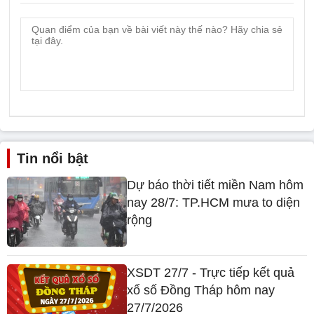
Tin nổi bật
Dự báo thời tiết miền Nam hôm
nay 28/7: TP.HCM mưa to diện
rộng
XSDT 27/7 - Trực tiếp kết quả
xổ số Đồng Tháp hôm nay
27/7/2026