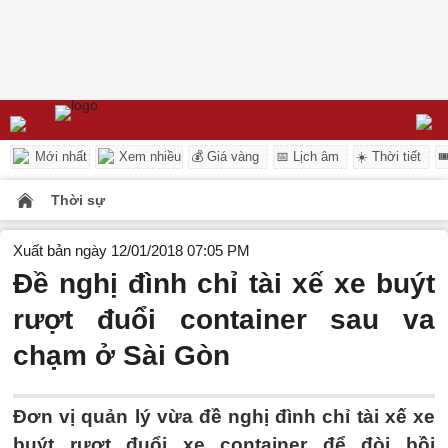
Mới nhất
Xem nhiều
💰 Giá vàng
📅 Lịch âm
☀️ Thời tiết

Thời sự
Xuất bản ngày 12/01/2018 07:05 PM
Đề nghị đình chỉ tài xế xe buýt
rượt đuổi container sau va
chạm ở Sài Gòn
Đơn vị quản lý vừa đề nghị đình chỉ tài xế xe
buýt rượt đuổi xe container để đòi bồi