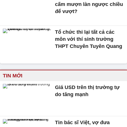
cấm mượn làn ngược chiều
để vượt?
Tổ chức thi lại tất cả các
môn với thí sinh trường
THPT Chuyên Tuyên Quang
TIN MỚI
Giá USD trên thị trường tự
do tăng mạnh
Tin bác sĩ Việt, vợ đưa