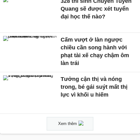
328 thí sinh Chuyên Tuyên
Quang sẽ được xét tuyển
đại học thế nào?
Cấm vượt ở làn ngược
chiều cần song hành với
phạt tài xế chạy chậm ôm
làn trái
Tưởng cận thị và nóng
trong, bé gái suýt mất thị
lực vì khối u hiếm
Xem thêm