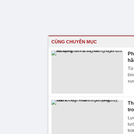
CÙNG CHUYÊN MỤC
Ph
hầ
Từ
tìm
xươ
Th
tr
Lưu
tướ
tro