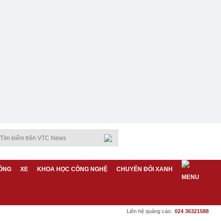
ỐNG
XE
KHOA HỌC CÔNG NGHỆ
CHUYỂN ĐỔI XANH
Liên hệ quảng cáo:
024 36321588