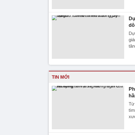
Dự
dô
Dự 
giá
tăn
TIN MỚI
Ph
hầ
Từ
tìm
xươ