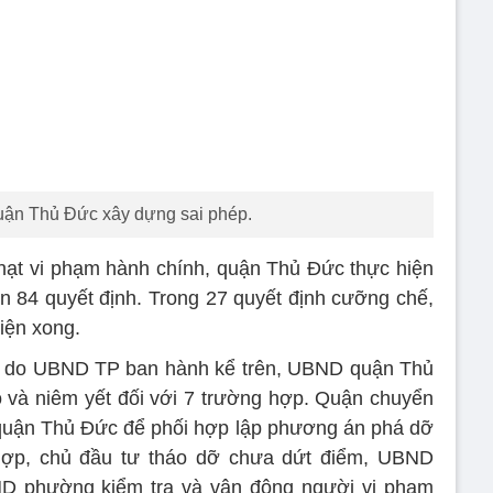
uận Thủ Đức xây dựng sai phép.
phạt vi phạm hành chính, quận Thủ Đức thực hiện
ện 84 quyết định. Trong 27 quyết định cưỡng chế,
iện xong.
hế do UBND TP ban hành kể trên, UBND quận Thủ
 và niêm yết đối với 7 trường hợp. Quận chuyển
quận Thủ Đức để phối hợp lập phương án phá dỡ
hợp, chủ đầu tư tháo dỡ chưa dứt điểm, UBND
D phường kiểm tra và vận động người vi phạm