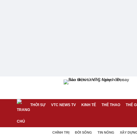
THỜI SỰ
VTC NEWS TV
KINH TẾ
THỂ THAO
THẾ G
CHÍNH TRỊ
ĐỜI SỐNG
TIN NÓNG
XÂY DỰN