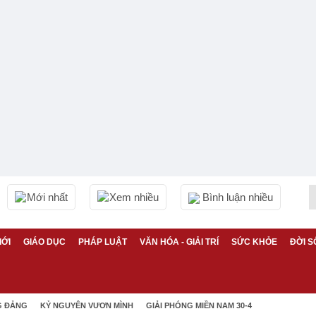
Mới nhất
Xem nhiều
Bình luận nhiều
IỚI
GIÁO DỤC
PHÁP LUẬT
VĂN HÓA - GIẢI TRÍ
SỨC KHỎE
ĐỜI S
G ĐẢNG
KỶ NGUYÊN VƯƠN MÌNH
GIẢI PHÓNG MIỀN NAM 30-4