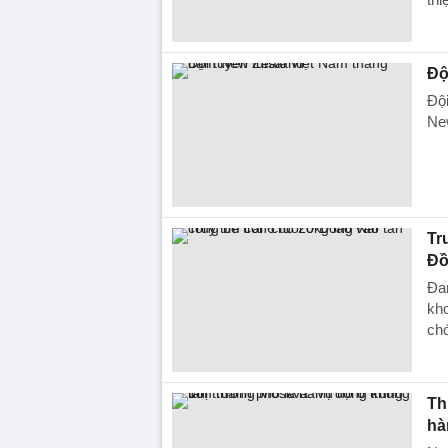
Độ
Đội
New
Tr
Đồ
Đan
kho
chó
Th
hà