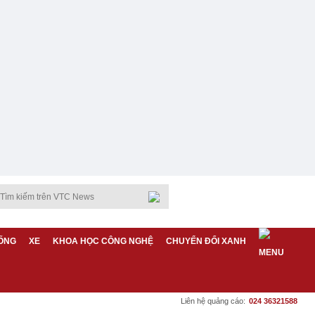
ỐNG
XE
KHOA HỌC CÔNG NGHỆ
CHUYỂN ĐỔI XANH
Liên hệ quảng cáo:
024 36321588