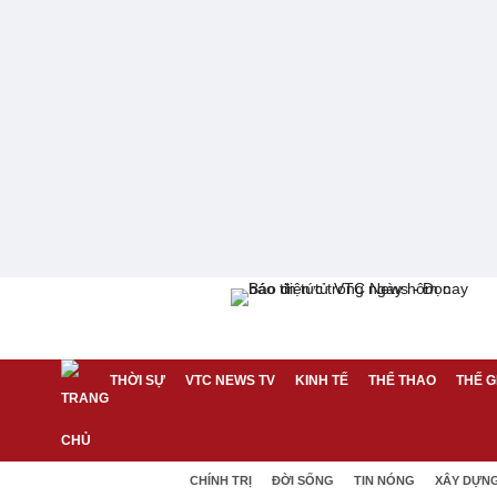
THỜI SỰ
VTC NEWS TV
KINH TẾ
THỂ THAO
THẾ G
CHÍNH TRỊ
ĐỜI SỐNG
TIN NÓNG
XÂY DỰN