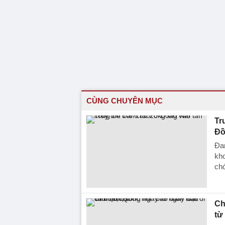
CÙNG CHUYÊN MỤC
Tr
Đồ
Đan
kho
chó
Ch
từ