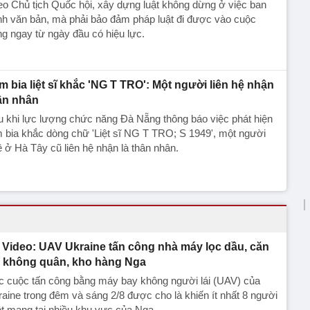
o Chủ tịch Quốc hội, xây dựng luật không dừng ở việc ban
h văn bản, mà phải bảo đảm pháp luật đi được vào cuộc
g ngay từ ngày đầu có hiệu lực.
m bia liệt sĩ khắc 'NG T TRO': Một người liên hệ nhận
ân nhân
 khi lực lượng chức năng Đà Nẵng thông báo việc phát hiện
 bia khắc dòng chữ 'Liệt sĩ NG T TRO; S 1949', một người
 ở Hà Tây cũ liên hệ nhận là thân nhân.
Video: UAV Ukraine tấn công nhà máy lọc dầu, căn
 không quân, kho hàng Nga
c cuộc tấn công bằng máy bay không người lái (UAV) của
aine trong đêm và sáng 2/8 được cho là khiến ít nhất 8 người
ệt mạng tại nhiều khu vực của Nga.