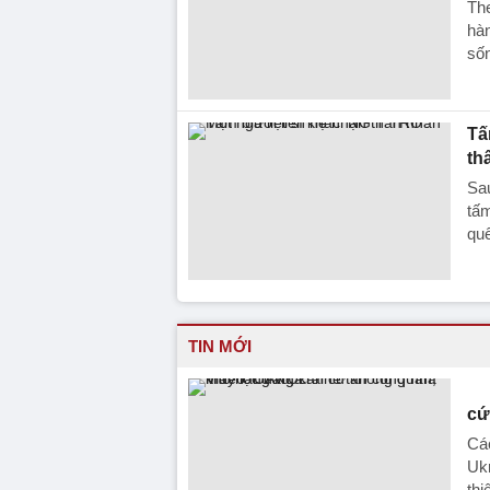
The
hàn
sốn
Tấ
th
Sau
tấm
quê
TIN MỚI
cứ
Cá
Ukr
thi