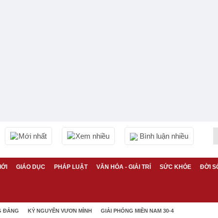
Mới nhất
Xem nhiều
Bình luận nhiều
IỚI
GIÁO DỤC
PHÁP LUẬT
VĂN HÓA - GIẢI TRÍ
SỨC KHỎE
ĐỜI S
G ĐẢNG
KỶ NGUYÊN VƯƠN MÌNH
GIẢI PHÓNG MIỀN NAM 30-4