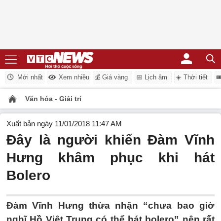
Mới nhất
Xem nhiều
💰 Giá vàng
📅 Lịch âm
☀️ Thời tiết

Văn hóa - Giải trí
Xuất bản ngày 11/01/2018 11:47 AM
Đây là người khiến Đàm Vĩnh
Hưng khâm phục khi hát
Bolero
Đàm Vĩnh Hưng thừa nhận “chưa bao giờ
nghĩ Hồ Việt Trung có thể hát bolero” nên rất