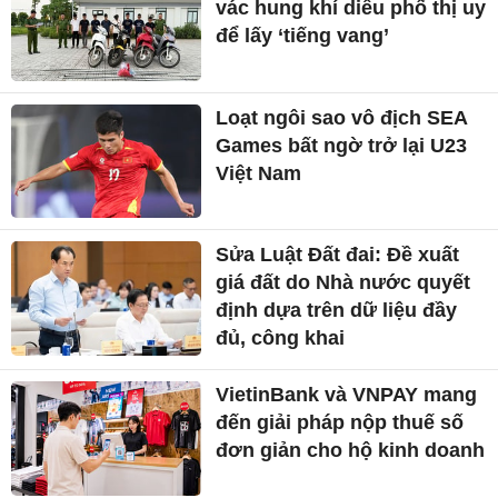
vác hung khí diễu phố thị uy
để lấy ‘tiếng vang’
Loạt ngôi sao vô địch SEA
Games bất ngờ trở lại U23
Việt Nam
Sửa Luật Đất đai: Đề xuất
giá đất do Nhà nước quyết
định dựa trên dữ liệu đầy
đủ, công khai
VietinBank và VNPAY mang
đến giải pháp nộp thuế số
đơn giản cho hộ kinh doanh