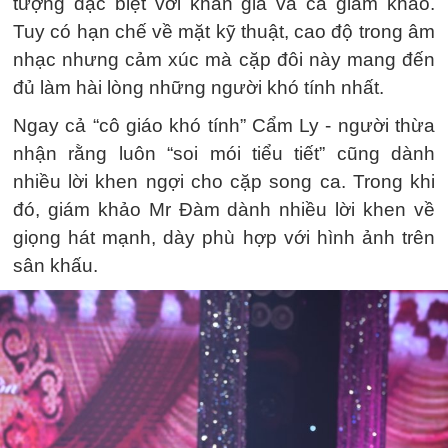
tượng đặc biệt với khán giả và cả giám khảo.
Tuy có hạn chế về mặt kỹ thuật, cao độ trong âm
nhạc nhưng cảm xúc mà cặp đôi này mang đến
đủ làm hài lòng những người khó tính nhất.
Ngay cả “cô giáo khó tính” Cẩm Ly - người thừa
nhận rằng luôn “soi mói tiểu tiết” cũng dành
nhiều lời khen ngợi cho cặp song ca. Trong khi
đó, giám khảo Mr Đàm dành nhiều lời khen về
giọng hát mạnh, dày phù hợp với hình ảnh trên
sân khấu.