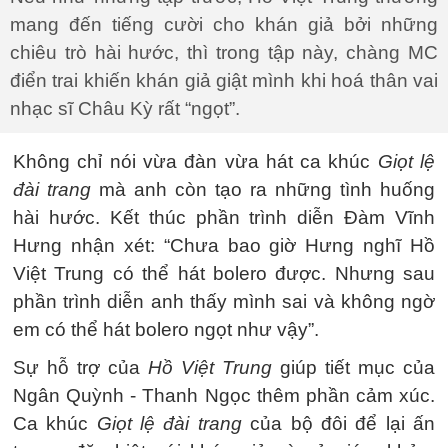
mang đến tiếng cười cho khán giả bởi những
chiêu trò hài hước, thì trong tập này, chàng MC
điển trai khiến khán giả giật mình khi hoá thân vai
nhạc sĩ Châu Kỳ rất “ngọt”.
Không chỉ nói vừa đàn vừa hát ca khúc
Giọt lệ
đài trang
mà anh còn tạo ra những tình huống
hài hước. Kết thúc phần trình diễn Đàm Vĩnh
Hưng nhận xét: “Chưa bao giờ Hưng nghĩ Hồ
Việt Trung có thể hát bolero được. Nhưng sau
phần trình diễn anh thấy mình sai và không ngờ
em có thể hát bolero ngọt như vậy”.
Sự hỗ trợ của
Hồ Việt Trung
giúp tiết mục của
Ngân Quỳnh - Thanh Ngọc thêm phần cảm xúc.
Ca khúc
Giọt lệ đài trang
của bộ đôi để lại ấn