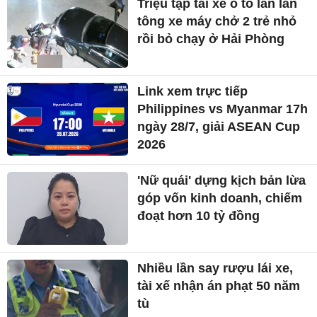
Triệu tập tài xế ô tô lấn làn
tông xe máy chở 2 trẻ nhỏ
rồi bỏ chạy ở Hải Phòng
Link xem trực tiếp
Philippines vs Myanmar 17h
ngày 28/7, giải ASEAN Cup
2026
'Nữ quái' dựng kịch bản lừa
góp vốn kinh doanh, chiếm
đoạt hơn 10 tỷ đồng
Nhiều lần say rượu lái xe,
tài xế nhận án phạt 50 năm
tù