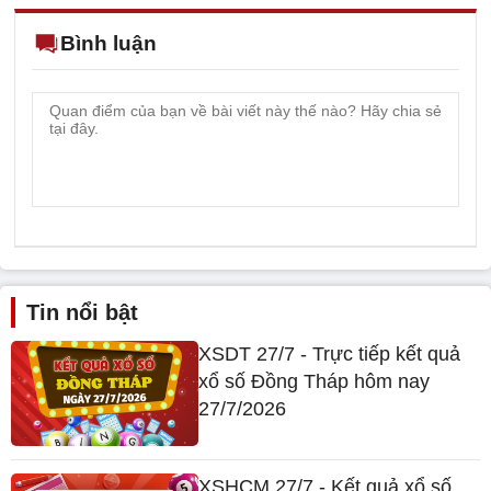
Bình luận
Tin nổi bật
XSDT 27/7 - Trực tiếp kết quả
xổ số Đồng Tháp hôm nay
27/7/2026
XSHCM 27/7 - Kết quả xổ số