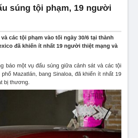
ấu súng tội phạm, 19 người
và các tội phạm vào tối ngày 30/6 tại thành
xico đã khiến ít nhất 19 người thiệt mạng và
 báo một vụ đấu súng giữa cảnh sát và các tội
 phố Mazatlán, bang Sinaloa, đã khiến ít nhất 19
t bị thương.