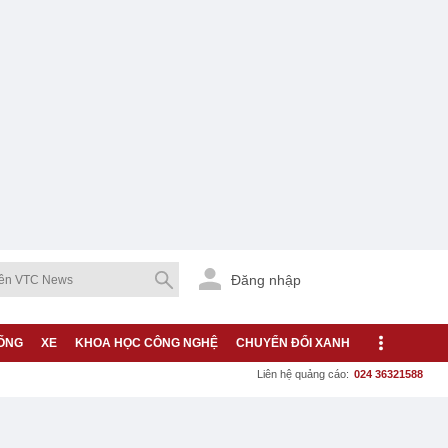
Đăng nhập
ỐNG
XE
KHOA HỌC CÔNG NGHỆ
CHUYỂN ĐỔI XANH
Liên hệ quảng cáo:
024 36321588