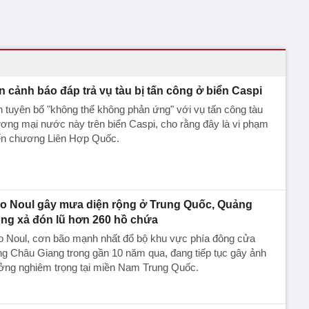
an cảnh báo đáp trả vụ tàu bị tấn công ở biển Caspi
n tuyên bố "không thể không phản ứng" với vụ tấn công tàu
ơng mại nước này trên biển Caspi, cho rằng đây là vi phạm
ến chương Liên Hợp Quốc.
o Noul gây mưa diện rộng ở Trung Quốc, Quảng
ng xả đón lũ hơn 260 hồ chứa
o Noul, cơn bão mạnh nhất đổ bộ khu vực phía đông cửa
g Châu Giang trong gần 10 năm qua, đang tiếp tục gây ảnh
ởng nghiêm trọng tại miền Nam Trung Quốc.