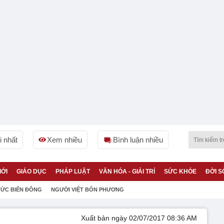
 nhất
Xem nhiều
Bình luận nhiều
IỚI
GIÁO DỤC
PHÁP LUẬT
VĂN HÓA - GIẢI TRÍ
SỨC KHỎE
ĐỜI S
TỨC BIỂN ĐÔNG
NGƯỜI VIỆT BỐN PHƯƠNG
Xuất bản ngày 02/07/2017 08:36 AM