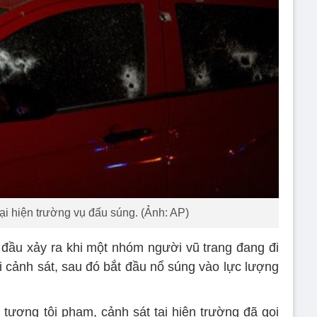
tại hiện trường vụ đấu súng. (Ảnh: AP)
 đầu xảy ra khi một nhóm người vũ trang đang đi
ới cảnh sát, sau đó bắt đầu nổ súng vào lực lượng
tượng tội phạm, cảnh sát tại hiện trường đã gọi