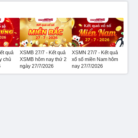
ết quả
XSMB 27/7 - Kết quả
XSMN 27/7 - Kết quả
y chủ
XSMB hôm nay thứ 2
xổ số miền Nam hôm
6
ngày 27/7/2026
nay 27/7/2026