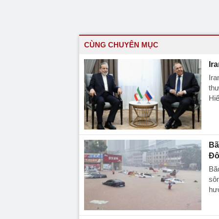
CÙNG CHUYÊN MỤC
Ir
Ira
thư
Hi
Bã
Đô
Bã
sôn
hư