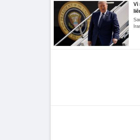
Vì
liê
Sau
Ira