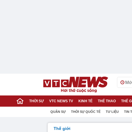
Mới
THỜI SỰ
VTC NEWS TV
KINH TẾ
THỂ THAO
THẾ G
QUÂN SỰ
THỜI SỰ QUỐC TẾ
TƯ LIỆU
TIN 
Thế giới