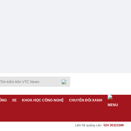
ỐNG
XE
KHOA HỌC CÔNG NGHỆ
CHUYỂN ĐỔI XANH
Liên hệ quảng cáo:
024 36321588