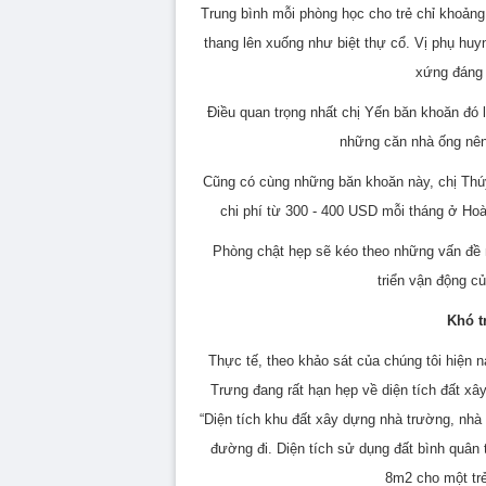
Trung bình mỗi phòng học cho trẻ chỉ khoản
thang lên xuống như biệt thự cổ.
Vị phụ huynh
xứng đáng
Điều quan trọng nhất chị Yến băn khoăn đó l
những căn nhà ống nên 
Cũng có cùng những băn khoăn này, chị Thúy H
chi phí từ 300 - 400 USD mỗi tháng ở Hoàn
Phòng chật hẹp sẽ kéo theo những vấn đề 
triển vận động củ
Khó t
Thực tế, theo khảo sát của chúng tôi hiện 
Trưng đang rất hạn hẹp về diện tích đất xâ
“Diện tích khu đất xây dựng nhà trường, nhà t
đường đi. Diện tích sử dụng đất bình quân 
8m2 cho một trẻ