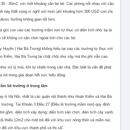
g 30 - 35m2, với một khoảng sân be bé. Các phòng nối nhau với cầu
 này thất vọng vì nghĩ với mức phí khoảng hơn 300 USD con chị
 được hưởng không gian tốt hơn.
à gửi con vào các trường mầm non tư thục có diện tích nhỏ, lại là
sẽ không có sân chơi ngoài trời cho các bé.
uyền ( Hai Bà Trưng) không hiểu tại sao các trường tư thục với
 Kiếm, Hai Bà Trưng lại chật chội như vậy mà thu phí vẫn cao.
như xử lý mùi, khí tự nhiên trong căn nhà. Đặc biệt là vấn đề phát
a trẻ trong giai đoạn hết sức hiếu động.
răm bề trường ở trung tâm
nay ở Hà Nội, nhất là các quận nội thành như Hoàn Kiếm và Hai Bà
y trường. Tại Khoản 3 Điều 27 (Điều lệ trường mầm non) quy định:
rẻ gồm: diện tích xây dựng; diện tích sân chơi; diện tích cây xanh,
tối thiểu 12m2 cho một trẻ đối với khu vực nông thôn và miền núi;
 đối với khu vực thành phố và thị xã”.