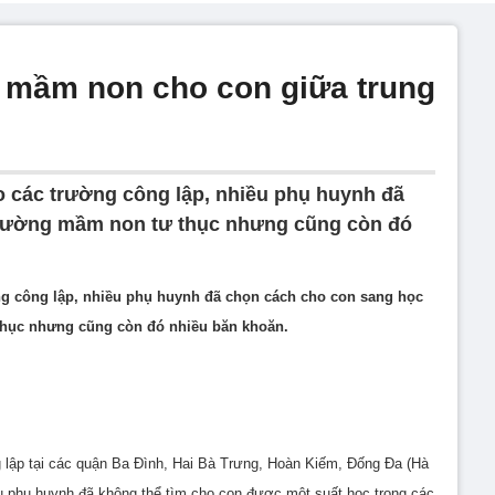
 mầm non cho con giữa trung
 các trường công lập, nhiều phụ huynh đã
trường mầm non tư thục nhưng cũng còn đó
ng công lập, nhiều phụ huynh đã chọn cách cho con sang học
hục nhưng cũng còn đó nhiều băn khoăn.
 lập tại các quận Ba Đình, Hai Bà Trưng, Hoàn Kiếm, Đống Đa (Hà
hiều phụ huynh đã không thể tìm cho con được một suất học trong các