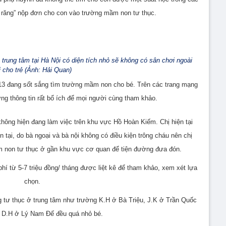
 răng” nộp đơn cho con vào trường mầm non tư thục.
rung tâm tại Hà Nội có diện tích nhỏ sẽ không có sân chơi ngoài
i cho trẻ (Ảnh: Hải Quan)
3 đang sốt sắng tìm trường mầm non cho bé. Trên các trang mạng
ng thông tin rất bổ ích để mọi người cùng tham khảo.
 không hiện đang làm việc trên khu vực Hồ Hoàn Kiếm. Chị hiện tại
n tại, do bà ngoại và bà nội không có điều kiện trông cháu nên chị
m non tư thục ở gần khu vực cơ quan để tiện đường đưa đón.
 từ 5-7 triệu đồng/ tháng được liệt kê để tham khảo, xem xét lựa
chọn.
 tư thục ở trung tâm như trường K.H ở Bà Triệu, J.K ở Trần Quốc
 D.H ở Lý Nam Đế đều quá nhỏ bé.