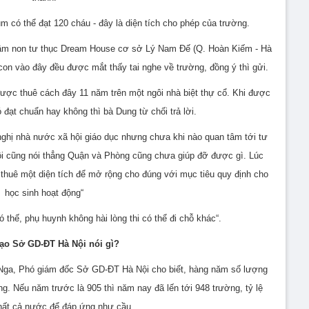
m có thể đạt 120 cháu - đây là diện tích cho phép của trường.
ầm non tư thục Dream House cơ sở Lý Nam Đế (Q. Hoàn Kiếm - Hà
 con vào đây đều được mắt thấy tai nghe về trường, đồng ý thì gửi.
 thuê cách đây 11 năm trên một ngôi nhà biệt thự cổ. Khi được
ó đạt chuẩn hay không thì bà Dung từ chối trả lời.
 nghị nhà nước xã hội giáo dục nhưng chưa khi nào quan tâm tới tư
ôi cũng nói thẳng Quận và Phòng cũng chưa giúp đỡ được gì. Lúc
thuê một diện tích để mở rộng cho đúng với mục tiêu quy định cho
học sinh hoạt động“
ó thế, phụ huynh không hài lòng thi có thể đi chỗ khác“.
ạo Sở GD-ĐT Hà Nội nói gì?
Nga, Phó giám đốc Sở GD-ĐT Hà Nội cho biết, hàng năm số lượng
g. Nếu năm trước là 905 thì năm nay đã lến tới 948 trường, tỷ lệ
hất cả nước để đáp ứng như cầu.