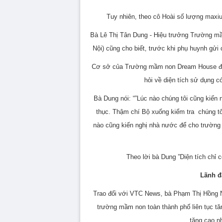
Tuy nhiên, theo cô Hoài số lượng maxiu
Bà Lê Thị Tân Dung - Hiệu trưởng Trường m
Nội) cũng cho biết, trước khi phụ huynh gửi
Cơ sở của Trường mầm non Dream House được
hỏi về diện tích sử dụng c
Bà Dung nói: “”Lúc nào chúng tôi cũng kiến
thục. Thậm chí Bộ xuống kiểm tra
chúng t
nào cũng kiến nghị nhà nước để cho trường 
Theo lời bà Dung ”Diện tích chỉ c
Lãnh đ
Trao đổi với VTC News, bà Phạm Thị Hồng 
trường mầm non toàn thành phố liên tục tăn
tăng cao n