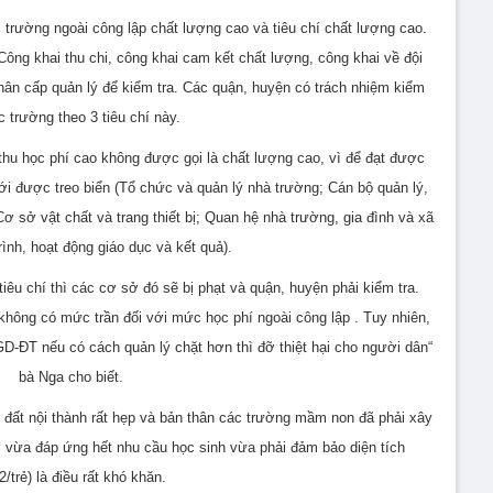
 trường ngoài công lập chất lượng cao và tiêu chí chất lượng cao.
Công khai thu chi, công khai cam kết chất lượng, công khai về đội
ân cấp quản lý để kiểm tra. Các quận, huyện có trách nhiệm kiểm
c trường theo 3 tiêu chí này.
u học phí cao không được gọi là chất lượng cao, vì để đạt được
ới được treo biển (Tổ chức và quản lý nhà trường; Cán bộ quản lý,
Cơ sở vật chất và trang thiết bị; Quan hệ nhà trường, gia đình và xã
ình, hoạt động giáo dục và kết quả).
iêu chí thì các cơ sở đó sẽ bị phạt và quận, huyện phải kiểm tra.
không có mức trần đối với mức học phí ngoài công lập . Tuy nhiên,
GD-ĐT nếu có cách quản lý chặt hơn thì đỡ thiệt hại cho người dân“
bà Nga cho biết.
 đất nội thành rất hẹp và bản thân các trường mầm non đã phải xây
ệc vừa đáp ứng hết nhu cầu học sinh vừa phải đảm bảo diện tích
/trẻ) là điều rất khó khăn.