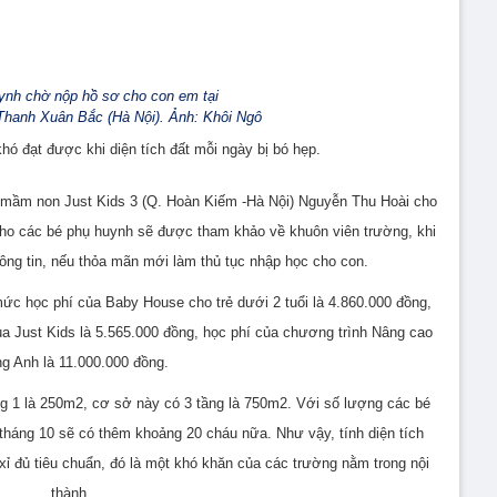
ynh chờ nộp hồ sơ cho con em tại
hanh Xuân Bắc (Hà Nội). Ảnh: Khôi Ngô
hó đạt được khi diện tích đất mỗi ngày bị bó hẹp.
 mầm non Just Kids 3 (Q. Hoàn Kiếm -Hà Nội) Nguyễn Thu Hoài cho
 cho các bé phụ huynh sẽ được tham khảo về khuôn viên trường, khi
ng tin, nếu thỏa mãn mới làm thủ tục nhập học cho con.
mức học phí của Baby House cho trẻ dưới 2 tuổi là 4.860.000 đồng,
ủa Just Kids là 5.565.000 đồng, học phí của chương trình Nâng cao
ng Anh là 11.000.000 đồng.
ầng 1 là 250m2, cơ sở này có 3 tầng là 750m2. Với số lượng các bé
i tháng 10 sẽ có thêm khoảng 20 cháu nữa. Như vậy, tính diện tích
 xỉ đủ tiêu chuẩn, đó là một khó khăn của các trường nằm trong nội
thành.