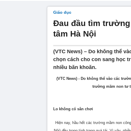
Giáo dục
Đau đầu tìm trường
tâm Hà Nội
(VTC News) – Do không thể vào
chọn cách cho con sang học 
nhiều băn khoăn.
(VTC News) - Do không thể vào các trườ
trường mầm non tư t
Lo không có sân chơi
Hiện nay, hầu hết các trường mầm non công
Nội) đều trong tình trạng quá tải. Vì vậy, n