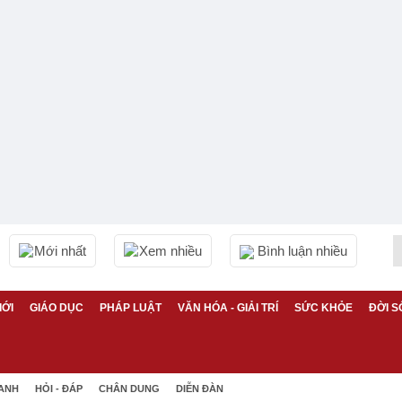
Mới nhất
Xem nhiều
Bình luận nhiều
IỚI
GIÁO DỤC
PHÁP LUẬT
VĂN HÓA - GIẢI TRÍ
SỨC KHỎE
ĐỜI S
 ANH
HỎI - ĐÁP
CHÂN DUNG
DIỄN ĐÀN