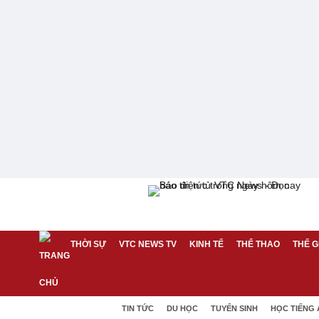
THỜI SỰ
VTC NEWS TV
KINH TẾ
THỂ THAO
THẾ G
TIN TỨC
DU HỌC
TUYỂN SINH
HỌC TIẾNG