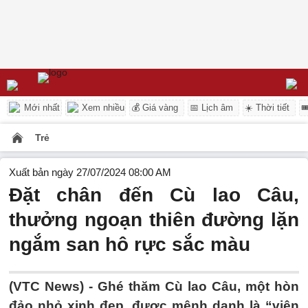
Mới nhất
Xem nhiều
💰 Giá vàng
📅 Lịch âm
☀️ Thời tiết

Trẻ
Xuất bản ngày 27/07/2024 08:00 AM
Đặt chân đến Cù lao Câu,
thưởng ngoạn thiên đường lặn
ngắm san hô rực sắc màu
(VTC News) -
Ghé thăm Cù lao Câu, một hòn
đảo nhỏ xinh đẹp, được mệnh danh là “viên