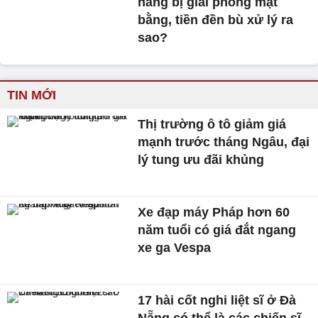
hàng bị giải phóng mặt
bằng, tiền đền bù xử lý ra
sao?
TIN MỚI
Thị trường ô tô giảm giá
mạnh trước tháng Ngâu, đại
lý tung ưu đãi khủng
Xe đạp máy Pháp hơn 60
năm tuổi có giá đắt ngang
xe ga Vespa
17 hài cốt nghi liệt sĩ ở Đà
Nẵng có thể là các chiến sĩ