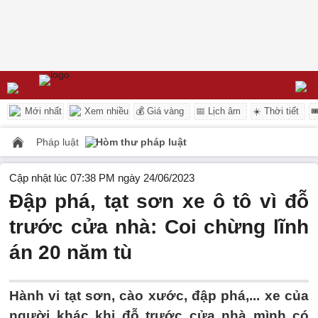
Mới nhất
Xem nhiều
💰 Giá vàng
📅 Lịch âm
☀️ Thời tiết

Pháp luật
Hòm thư pháp luật
Cập nhật lúc 07:38 PM ngày 24/06/2023
Đập phá, tạt sơn xe ô tô vì đỗ
trước cửa nhà: Coi chừng lĩnh
án 20 năm tù
Hành vi tạt sơn, cào xước, đập phá,... xe của
người khác khi đỗ trước cửa nhà mình có