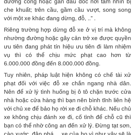
đường cong hoặc gần đầu dốc nơi tầm nhìn bị
che khuất; trên cầu, gầm cầu vượt, song song
với một xe khác đang dừng, đỗ, ..” .
Riêng trường hợp dừng đỗ xe ở vị trí mà không
nhường đường hoặc gây cản trở xe được quyền
ưu tiên đang phát tín hiệu ưu tiên đi làm nhiệm
vụ thì có thể chịu mức phạt cao hơn từ
6.000.000 đồng đến 8.000.000 đồng.
Tuy nhiên, pháp luật hiện không có chế tài xử
phạt đối với việc đỗ xe chắn ngang nhà dân.
Nên để xử lý tình huống bị ô tô chặn trước cửa
nhà hoặc cửa hàng thì bạn nên bình tĩnh liên hệ
với chủ xe để bảo họ rời xe đi chỗ khác. Nếu chủ
xe không chịu đánh xe đi, cố tình để chỗ cũ thì
bạn có thể nhờ công an đến xử lý. Đừng tạt sơn,
cào xước, đập phá,... xe của họ vì như vậy sẽ là