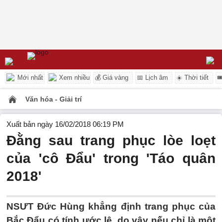
Mới nhất
Xem nhiều
💰 Giá vàng
📅 Lịch âm
☀️ Thời tiết

Văn hóa - Giải trí
Xuất bản ngày 16/02/2018 06:19 PM
Đằng sau trang phục lòe loẹt
của 'cô Đẩu' trong 'Táo quân
2018'
NSƯT Đức Hùng khẳng định trang phục của
Bắc Đẩu có tính ước lệ, do vậy nếu chỉ là một