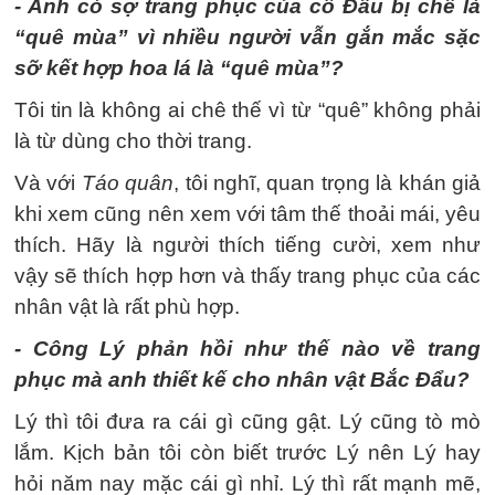
- Anh có sợ trang phục của cô Đẩu bị chê là
“quê mùa” vì nhiều người vẫn gắn mắc sặc
sỡ kết hợp hoa lá là “quê mùa”?
Tôi tin là không ai chê thế vì từ “quê” không phải
là từ dùng cho thời trang.
Và với
Táo quân
, tôi nghĩ, quan trọng là khán giả
khi xem cũng nên xem với tâm thế thoải mái, yêu
thích. Hãy là người thích tiếng cười, xem như
vậy sẽ thích hợp hơn và thấy trang phục của các
nhân vật là rất phù hợp.
- Công Lý phản hồi như thế nào về trang
phục mà anh thiết kế cho nhân vật Bắc Đẩu?
Lý thì tôi đưa ra cái gì cũng gật. Lý cũng tò mò
lắm. Kịch bản tôi còn biết trước Lý nên Lý hay
hỏi năm nay mặc cái gì nhỉ. Lý thì rất mạnh mẽ,