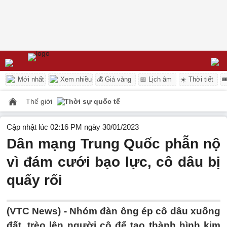
Mới nhất
Xem nhiều
💰 Giá vàng
📅 Lịch âm
☀️ Thời tiết

Thế giới
Thời sự quốc tế
Cập nhật lúc 02:16 PM ngày 30/01/2023
Dân mạng Trung Quốc phẫn nộ
vì đám cưới bạo lực, cô dâu bị
quấy rối
(VTC News) -
Nhóm đàn ông ép cô dâu xuống
đất, trèo lên người cô để tạo thành hình kim