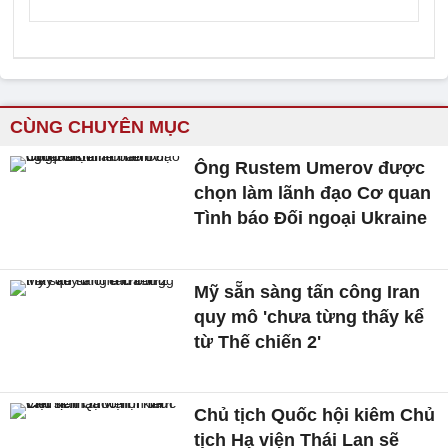
CÙNG CHUYÊN MỤC
Ông Rustem Umerov được
chọn làm lãnh đạo Cơ quan
Tình báo Đối ngoại Ukraine
Mỹ sẵn sàng tấn công Iran
quy mô 'chưa từng thấy kể
từ Thế chiến 2'
Chủ tịch Quốc hội kiêm Chủ
tịch Hạ viện Thái Lan sẽ