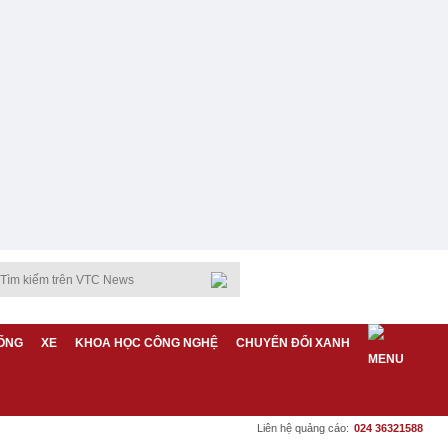
ỐNG
XE
KHOA HỌC CÔNG NGHỆ
CHUYỂN ĐỔI XANH
Liên hệ quảng cáo:
024 36321588