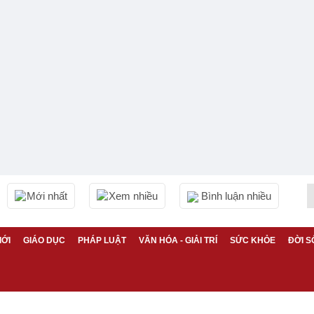
Mới nhất
Xem nhiều
Bình luận nhiều
IỚI
GIÁO DỤC
PHÁP LUẬT
VĂN HÓA - GIẢI TRÍ
SỨC KHỎE
ĐỜI S