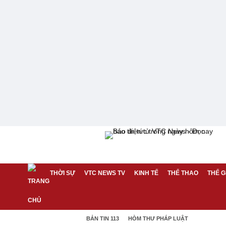
THỜI SỰ
VTC NEWS TV
KINH TẾ
THỂ THAO
THẾ G
BẢN TIN 113
HÒM THƯ PHÁP LUẬT