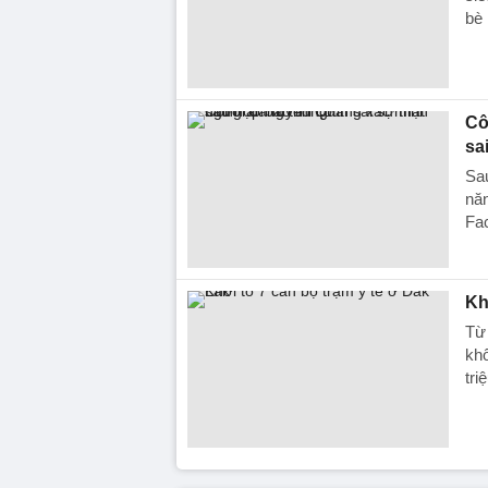
bè 
Cô
sa
Sau
năn
Fa
Kh
Từ 
khố
tri