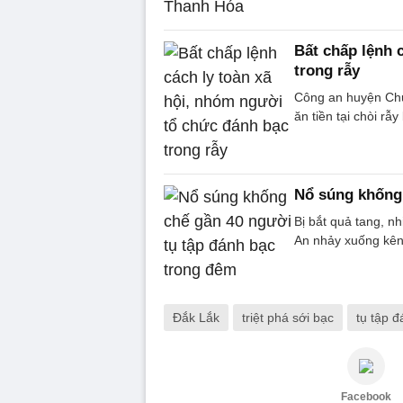
Bất chấp lệnh 
trong rẫy
Công an huyện Chư 
ăn tiền tại chòi rẫy
Nổ súng khống 
Bị bắt quả tang, n
An nhảy xuống kên
Đắk Lắk
triệt phá sới bạc
tụ tập 
Facebook