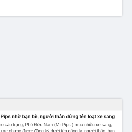
 Pips nhờ bạn bè, người thân đứng tên loạt xe sang
eo cáo trạng, Phó Đức Nam (Mr Pips ) mua nhiều xe sang,
u xe nhưng được đăng ký dưới tên công ty, người thân, bạn