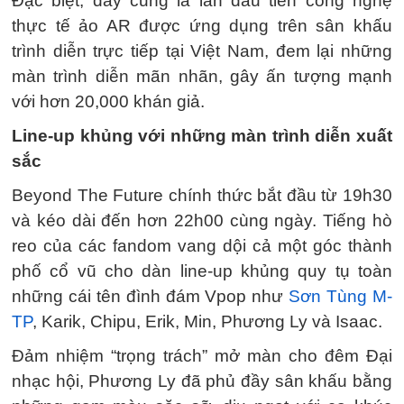
Đặc biệt, đây cũng là lần đầu tiên công nghệ
thực tế ảo AR được ứng dụng trên sân khấu
trình diễn trực tiếp tại Việt Nam, đem lại những
màn trình diễn mãn nhãn, gây ấn tượng mạnh
với hơn 20,000 khán giả.
Line-up khủng với những màn trình diễn xuất
sắc
Beyond The Future chính thức bắt đầu từ 19h30
và kéo dài đến hơn 22h00 cùng ngày. Tiếng hò
reo của các fandom vang dội cả một góc thành
phố cổ vũ cho dàn line-up khủng quy tụ toàn
những cái tên đình đám Vpop như
Sơn Tùng M-
TP
, Karik, Chipu, Erik, Min, Phương Ly và Isaac.
Đảm nhiệm “trọng trách” mở màn cho đêm Đại
nhạc hội, Phương Ly đã phủ đầy sân khấu bằng