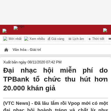
Mới nhất
Xem nhiều
💰 Giá vàng
📅 Lịch âm
☀️ Thời tiết

Văn hóa - Giải trí
Xuất bản ngày 08/11/2020 07:42 PM
Đại nhạc hội miễn phí do
TPBank tổ chức thu hút hơn
20.000 khán giả
(VTC News) -
Đã lâu lắm rồi Vpop mới có một
đại nhạc hội hoành tráng và chất lừ như