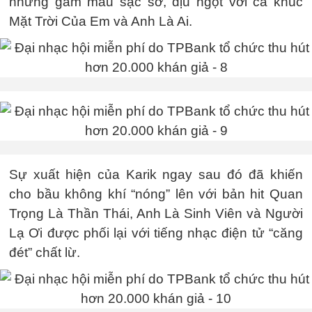
những gam màu sặc sỡ, dịu ngọt với ca khúc
Mặt Trời Của Em và Anh Là Ai.
Sự xuất hiện của Karik ngay sau đó đã khiến
cho bầu không khí “nóng” lên với bản hit Quan
Trọng Là Thần Thái, Anh Là Sinh Viên và Người
Lạ Ơi được phối lại với tiếng nhạc điện tử “căng
đét” chất lừ.