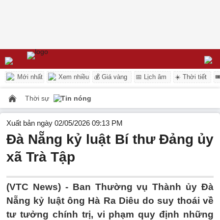
Mới nhất
Xem nhiều
💰 Giá vàng
📅 Lịch âm
☀️ Thời tiết

Thời sự
Tin nóng
Xuất bản ngày 02/05/2026 09:13 PM
Đà Nẵng kỷ luật Bí thư Đảng ủy
xã Trà Tập
(VTC News) -
Ban Thường vụ Thành ủy Đà
Nẵng kỷ luật ông Hà Ra Diêu do suy thoái về
tư tưởng chính trị, vi phạm quy định những