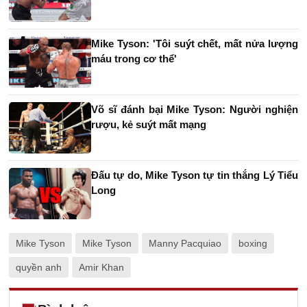
Mike Tyson: 'Tôi suýt chết, mất nửa lượng
máu trong cơ thể'
Võ sĩ đánh bại Mike Tyson: Người nghiện
rượu, kẻ suýt mất mạng
Đấu tự do, Mike Tyson tự tin thắng Lý Tiểu
Long
Mike Tyson
Mike Tyson
Manny Pacquiao
boxing
quyền anh
Amir Khan