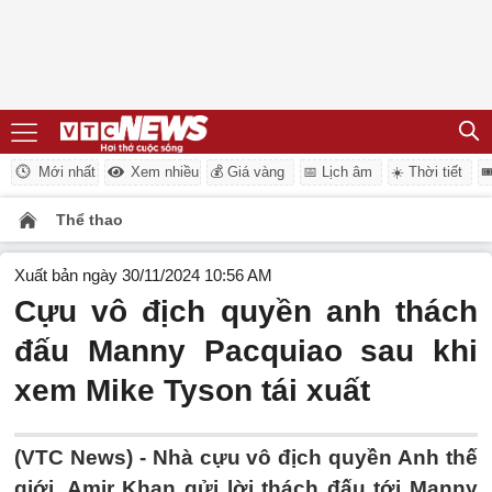
Mới nhất
Xem nhiều
💰 Giá vàng
📅 Lịch âm
☀️ Thời tiết

Thể thao
Xuất bản ngày 30/11/2024 10:56 AM
Cựu vô địch quyền anh thách
đấu Manny Pacquiao sau khi
xem Mike Tyson tái xuất
(VTC News) -
Nhà cựu vô địch quyền Anh thế
giới, Amir Khan gửi lời thách đấu tới Manny